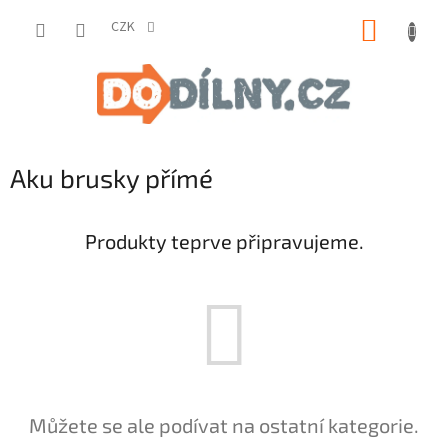
Přejít
NÁKUP
na
CZK
obsah
KOŠÍK
Aku brusky přímé
Produkty teprve připravujeme.
Můžete se ale podívat na ostatní kategorie.