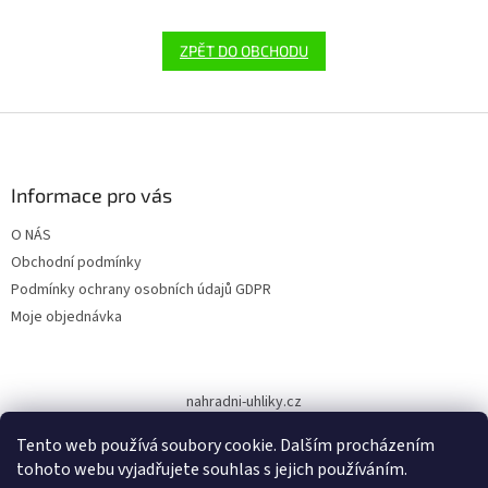
ZPĚT DO OBCHODU
Z
á
p
a
Informace pro vás
t
O NÁS
í
Obchodní podmínky
Podmínky ochrany osobních údajů GDPR
Moje objednávka
nahradni-uhliky.cz
Tento web používá soubory cookie. Dalším procházením
tohoto webu vyjadřujete souhlas s jejich používáním.