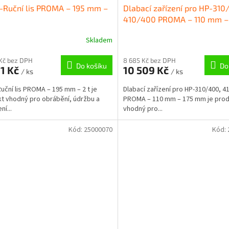
-Ruční lis PROMA – 195 mm –
Dlabací zařízení pro HP-310
410/400 PROMA – 110 mm –
mm
Skladem
Kč bez DPH
8 685 Kč bez DPH
Do košíku
Do
21 Kč
10 509 Kč
/ ks
/ ks
Ruční lis PROMA – 195 mm – 2 t je
Dlabací zařízení pro HP-310/400, 4
t vhodný pro obrábění, údržbu a
PROMA – 110 mm – 175 mm je prod
ní...
vhodný pro...
Kód:
25000070
Kód: