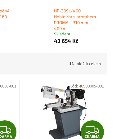
točný
HP-309L/400
 160
Hoblovka s protahem
PROMA – 310 mm –
400 V
Skladem
43 654 Kč
16
položek celkem
0003-001
Kód:
40900005-001
Z
Z
DARMA
ZDARMA