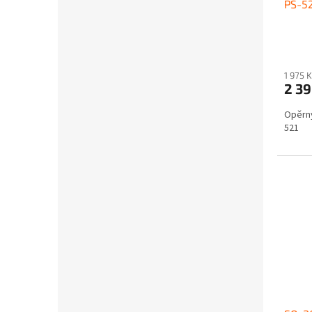
PS-52
1 975 
2 3
Opěrný
521