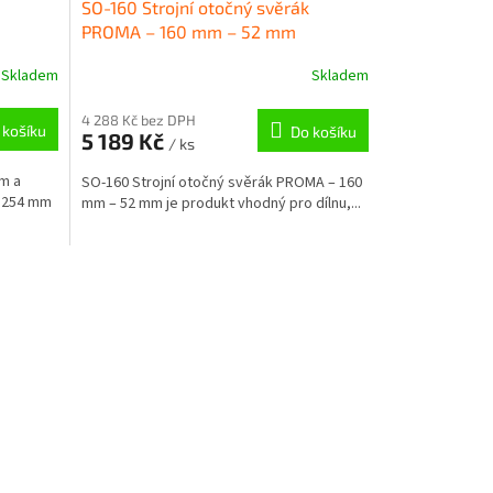
SO-160 Strojní otočný svěrák
A
PROMA – 160 mm – 52 mm
 – 1
R
Skladem
Skladem
M
4 288 Kč bez DPH
 košíku
Do košíku
5 189 Kč
/ ks
A
m a
SO-160 Strojní otočný svěrák PROMA – 160
 254 mm
mm – 52 mm je produkt vhodný pro dílnu,...