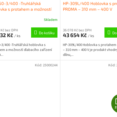
50-3/400 -Truhlářská
HP-309L/400 Hoblovka s p
vka s protahem a možností
PROMA – 310 mm – 400 V
cího zařízení PROMA
Skladem
0070 – 250 mm
 Kč bez DPH
36 078 Kč bez DPH
Do košíku
Do
932 Kč
43 654 Kč
/ ks
/ ks
-3/400 -Truhlářská hoblovka s
HP-309L/400 Hoblovka s protahe
em a možností dlabacího zařízení
– 310 mm – 400 V je produkt vhodn
..
dílnu,...
Kód:
25000244
Kód:
Z