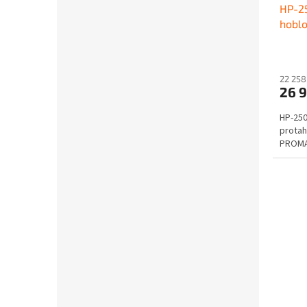
HP-2
hoblo
dlaba
2500
22 258
26 
HP-250
protah
PROMA.