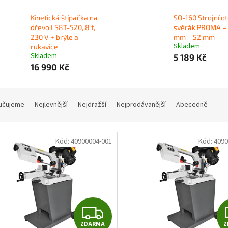
Kinetická štípačka na
SO-160 Strojní o
dřevo LS8T-520, 8 t,
svěrák PROMA –
230 V + brýle a
mm – 52 mm
Skladem
rukavice
Skladem
5 189 Kč
16 990 Kč
učujeme
Nejlevnější
Nejdražší
Nejprodávanější
Abecedně
Kód:
40900004-001
Kód:
4090
Z
ZDARMA
Z