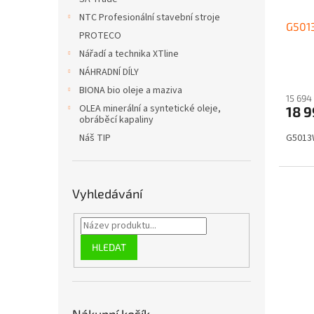
u
ů
NTC Profesionální stavební stroje
G501
k
PROTECO
t
Nářadí a technika XTline
ů
NÁHRADNÍ DÍLY
BIONA bio oleje a maziva
15 694
OLEA minerální a syntetické oleje,
18 
obráběcí kapaliny
Náš TIP
G5013W
Vyhledávání
HLEDAT