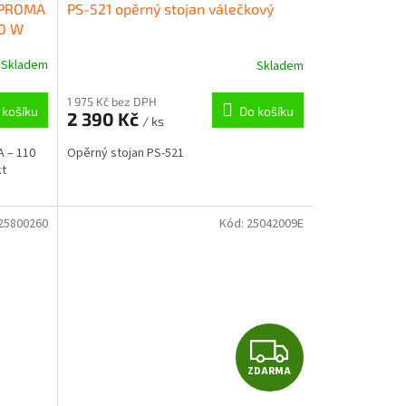
v PROMA
PS-521 opěrný stojan válečkový
A
A
70 W
R
R
Skladem
Skladem
M
M
1 975 Kč bez DPH
 košíku
Do košíku
2 390 Kč
/ ks
A
A
A – 110
Opěrný stojan PS-521
kt
25800260
Kód:
25042009E
Z
ZDARMA
D