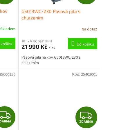
D
D
 kov
G5013WC/230 Pásová pila s
A
A
chlazením
R
R
Skladem
Na dotaz
M
M
18 174 Kč bez DPH
 košíku
Do košíku
21 990 Kč
/ ks
A
A
Pásová pila na kov G5013WC/230 s
chlazením
25000256
Kód:
25402001
Z
Z
DARMA
ZDARMA
D
D