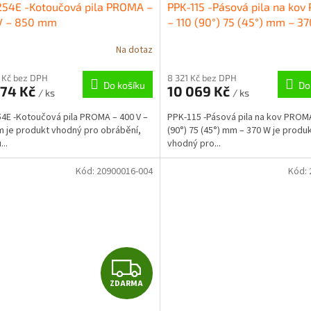
254E -Kotoučová pila PROMA –
PPK-115 -Pásová pila na ko
V – 850 mm
– 110 (90°) 75 (45°) mm – 3
Na dotaz
 Kč bez DPH
8 321 Kč bez DPH
Do košíku
Do
074 Kč
10 069 Kč
/ ks
/ ks
4E -Kotoučová pila PROMA – 400 V –
PPK-115 -Pásová pila na kov PROM
 je produkt vhodný pro obrábění,
(90°) 75 (45°) mm – 370 W je produ
..
vhodný pro...
Kód:
20900016-004
Kód:
Z
ZDARMA
D