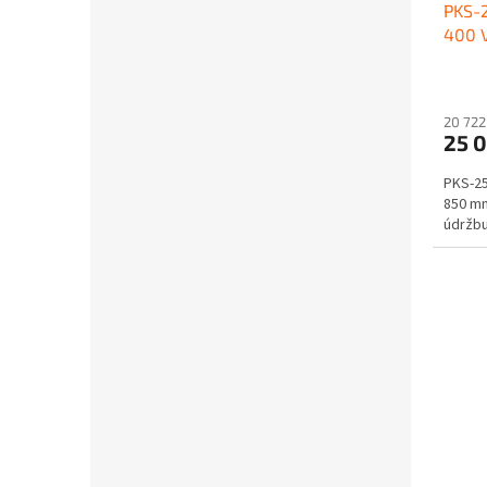
PKS-
400 
20 722
25 
PKS-25
850 mm
údržbu.