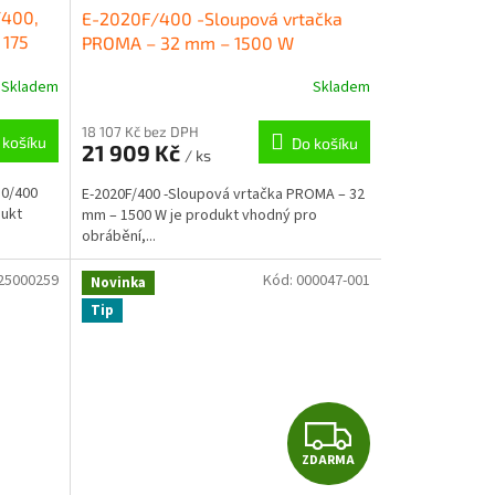
/400,
E-2020F/400 -Sloupová vrtačka
A
A
 175
PROMA – 32 mm – 1500 W
R
R
Skladem
Skladem
M
M
18 107 Kč bez DPH
 košíku
Do košíku
21 909 Kč
/ ks
A
A
10/400
E-2020F/400 -Sloupová vrtačka PROMA – 32
ukt
mm – 1500 W je produkt vhodný pro
obrábění,...
25000259
Kód:
000047-001
Novinka
Tip
Z
ZDARMA
D