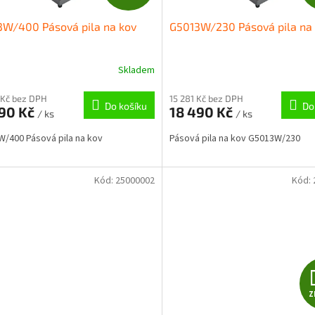
D
3W/400 Pásová pila na kov
G5013W/230 Pásová pila na
A
R
Skladem
M
 Kč bez DPH
15 281 Kč bez DPH
Do košíku
Do
990 Kč
18 490 Kč
/ ks
/ ks
A
/400 Pásová pila na kov
Pásová pila na kov G5013W/230
Kód:
25000002
Kód:
Z