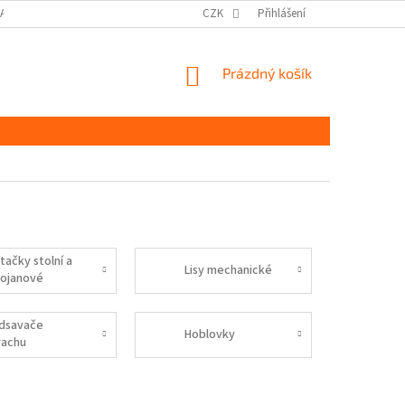
DAJŮ GDPR
MOJE OBJEDNÁVKA
CZK
Přihlášení
NÁKUPNÍ
Prázdný košík
KOŠÍK
tačky stolní a
Lisy mechanické
tojanové
dsavače
Hoblovky
rachu