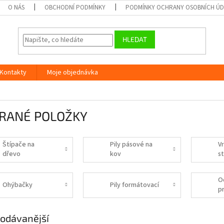
O NÁS
OBCHODNÍ PODMÍNKY
PODMÍNKY OCHRANY OSOBNÍCH Ú
HLEDAT
Kontakty
Moje objednávka
RANÉ POLOŽKY
Štípače na
Pily pásové na
Vr
dřevo
kov
s
O
Ohýbačky
Pily formátovací
p
odávanější