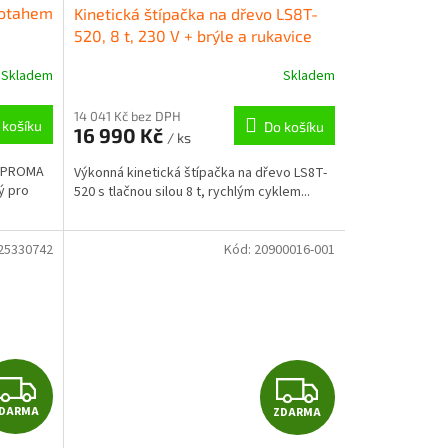
rotahem
Kinetická štípačka na dřevo LS8T-
A
520, 8 t, 230 V + brýle a rukavice
R
Skladem
Skladem
M
14 041 Kč bez DPH
 košíku
Do košíku
16 990 Kč
/ ks
A
m PROMA
Výkonná kinetická štípačka na dřevo LS8T-
ý pro
520 s tlačnou silou 8 t, rychlým cyklem...
25330742
Kód:
20900016-001
Z
Z
DARMA
ZDARMA
D
D