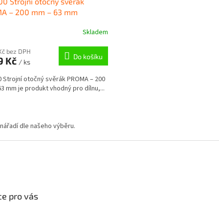
0 Strojní otočný svěrák
A
A – 200 mm – 63 mm
R
Skladem
M
Kč bez DPH
Do košíku
9 Kč
/ ks
A
 Strojní otočný svěrák PROMA – 200
3 mm je produkt vhodný pro dílnu,...
O
v
 nářadí dle našeho výběru.
l
á
d
a
c
í
p
r
e pro vás
v
k