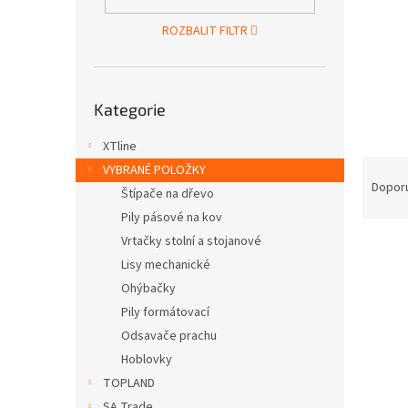
n
e
ROZBALIT FILTR
l
Přeskočit
Kategorie
kategorie
XTline
Ř
VYBRANÉ POLOŽKY
a
Dopor
Štípače na dřevo
z
Pily pásové na kov
e
Vrtačky stolní a stojanové
V
n
ý
í
Lisy mechanické
p
p
Ohýbačky
i
r
Pily formátovací
s
o
Odsavače prachu
p
d
Hoblovky
r
u
TOPLAND
o
k
d
t
SA Trade