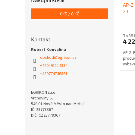
Nákupní košík
AP-2 
2 t
0
KS /
0 KČ
3 488 
Kontakt
4 2
Robert Konvalina
AP-2 -
obchod
@
egrikon.cz
produk
vybave
+420491114334
+420774746861
EGRIKON s.r.o.
Vrchoviny 63
549 01 Nové Město nad Metují
IČ: 28778367
DIČ: CZ28778367