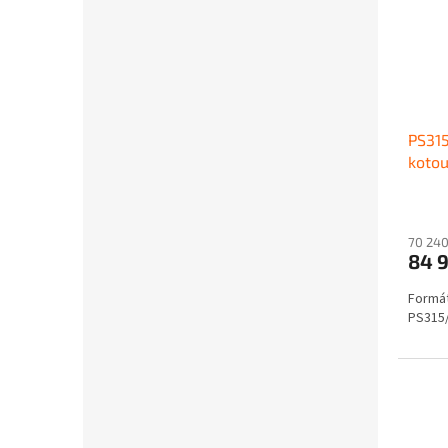
PS31
kotou
70 240
84 
Formát
PS315