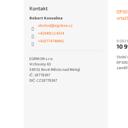
Kontakt
DP300
vrtač
Robert Konvalina
kříž
obchod
@
egrikon.cz
+420491114334
+420774746861
9 083 
10 
Stolní
EGRIKON s.r.o.
DP3001
Vrchoviny 63
zaměřo
549 01 Nové Město nad Metují
IČ: 28778367
DIČ: CZ28778367