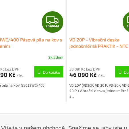
Z
ZDARMA
Z
D
WC/400 Pásová pila na kov s
VD 20P - Vibrační deska
A
zením
jednosměrná PRAKTIK - NTC
R
Skladem
M
 Kč bez DPH
38 091 Kč bez DPH
Do košíku
Do
490 Kč
46 090 Kč
/ ks
/ ks
A
 pila na kov G5013WC/400
VD 20P (VD20P, VD 20 P, VD-20P, VD-2
20-P ) Vibrační deska jednosměrn
s...
Vítejte v našem obchodě. Snažíme se, aby jste 