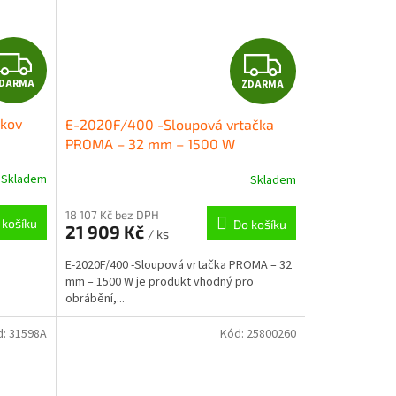
Z
Z
DARMA
ZDARMA
D
D
 kov
E-2020F/400 -Sloupová vrtačka
A
A
PROMA – 32 mm – 1500 W
R
R
Skladem
Skladem
M
M
18 107 Kč bez DPH
 košíku
Do košíku
21 909 Kč
/ ks
A
A
E-2020F/400 -Sloupová vrtačka PROMA – 32
mm – 1500 W je produkt vhodný pro
obrábění,...
d:
31598A
Kód:
25800260