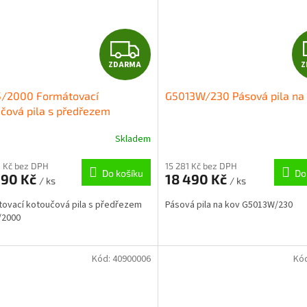
Z
ZDARMA
Z
D
5/2000 Formátovací
G5013W/230 Pásová pila na
A
čová pila s předřezem
R
Skladem
M
 Kč bez DPH
15 281 Kč bez DPH
Do košíku
Do
990 Kč
18 490 Kč
/ ks
/ ks
A
ovací kotoučová pila s předřezem
Pásová pila na kov G5013W/230
/2000
Kód:
40900006
Kó