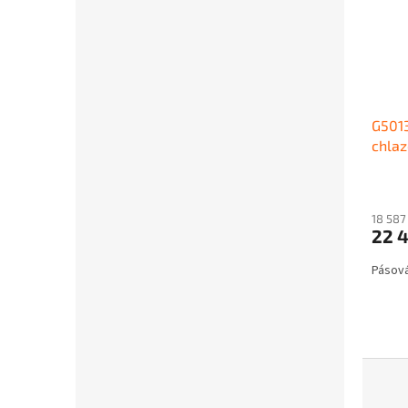
G5013
chla
18 587
22 
Pásová