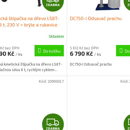
ZDARMA
Z
D
ická štípačka na dřevo LS8T-
DC750-I Odsavač prachu
A
8 t, 230 V + brýle a rukavice
R
Skladem
M
 Kč bez DPH
5 612 Kč bez DPH
Do košíku
Do
990 Kč
6 790 Kč
/ ks
/ ks
A
á kinetická štípačka na dřevo LS8T-
DC750-I Odsavač prachu
lačnou silou 8 t, rychlým cyklem...
Kód:
20900017
Kód:
Z
ZDARMA
Z