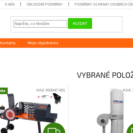
O NÁS
OBCHODNÍ PODMÍNKY
PODMÍNKY OCHRANY OSOBNÍCH Ú
HLEDAT
Kontakty
Moje objednávka
VYBRANÉ POLO
Kód:
000047-001
Kód:
nka
Z