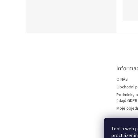
Z
á
p
a
t
Informac
í
O NÁS
Obchodní 
Podmínky o
údajů GDPR
Moje objed
Tento web po
procházením 