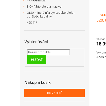
NÁHRADNÍ DÍLY
l
BIONA bio oleje a maziva
OLEA minerální a syntetické oleje,
Kinet
obráběcí kapaliny
520, 
Náš TIP
14 041
Vyhledávání
16 
Výkonn
520 s t
HLEDAT
Nákupní košík
0
KS /
0 KČ