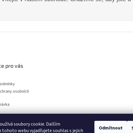
e pro vás
podmínky
chrany osobních
návka
užívá soubory cookie. Dalším
Odmítnout
nahradni-uhliky.cz
tohoto webu vyjadřujete souhlas s jejich