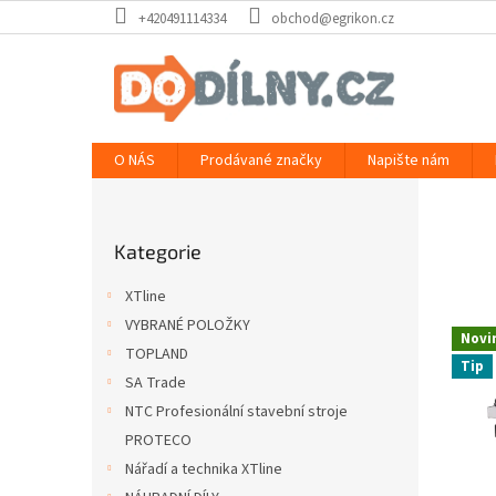
Přejít
+420491114334
obchod@egrikon.cz
na
obsah
O NÁS
Prodávané značky
Napište nám
P
o
Přeskočit
s
Kategorie
kategorie
t
r
XTline
a
VYBRANÉ POLOŽKY
n
Novi
TOPLAND
n
Tip
í
SA Trade
p
NTC Profesionální stavební stroje
a
PROTECO
n
Nářadí a technika XTline
e