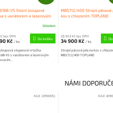
D
16B-VS Stolní sloupová
MBS712/400 Strojní pásová 
A
ka s variátorem a laserovým
kov s chlazením TOPLAND
em TOPLAND
R
Skladem
M
Kč bez DPH
28 843 Kč bez DPH
Do košíku
Do
990 Kč
34 900 Kč
/ ks
/ ks
A
 sloupová stojanová vrtačka
Strojní pásová pila na kov s chlaz
6B-VS s variátorem a laserovým
MBS712/400 TOPLAND
vacím...
NÁMI DOPORUČ
Kód:
20900051
Kód:
4090