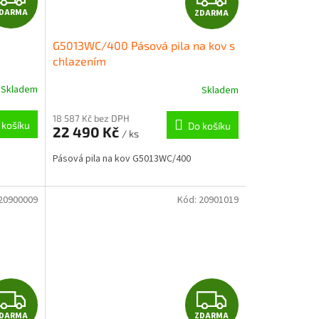
DARMA
ZDARMA
D
D
G5013WC/400 Pásová pila na kov s
A
A
chlazením
R
R
Skladem
Skladem
M
M
18 587 Kč bez DPH
 košíku
Do košíku
22 490 Kč
/ ks
A
A
Pásová pila na kov G5013WC/400
20900009
Kód:
20901019
Z
Z
DARMA
ZDARMA