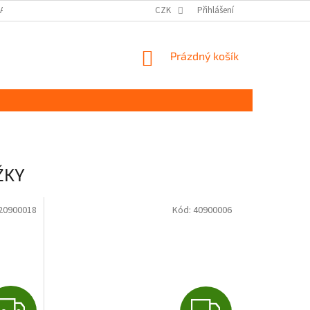
DAJŮ GDPR
MOJE OBJEDNÁVKA
CZK
Přihlášení
NÁKUPNÍ
Prázdný košík
KOŠÍK
ŽKY
20900018
Kód:
40900006
Z
Z