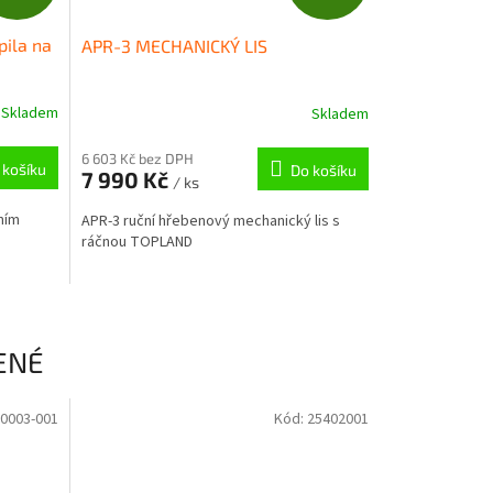
D
D
pila na
APR-3 MECHANICKÝ LIS
A
A
R
R
Skladem
Skladem
M
M
6 603 Kč bez DPH
 košíku
Do košíku
7 990 Kč
/ ks
A
A
ením
APR-3 ruční hřebenový mechanický lis s
ráčnou TOPLAND
ENÉ
0003-001
Kód:
25402001