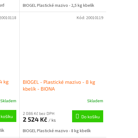
sud
BIOGEL Plastické mazivo - 2,5 kg kbelík
20010118
Kód:
20010119
4 kg
BIOGEL - Plastické mazivo - 8 kg
kbelík - BIONA
Skladem
Skladem
2 086 Kč bez DPH
 košíku
Do košíku
2 524 Kč
/ ks
lík
BIOGEL Plastické mazivo - 8 kg kbelík