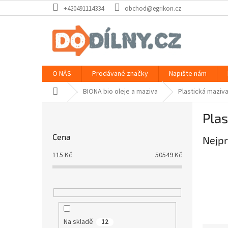
Přejít
+420491114334
obchod@egrikon.cz
na
obsah
O NÁS
Prodávané značky
Napište nám
Domů
BIONA bio oleje a maziva
Plastická maziv
P
Plas
o
s
Cena
Nejpr
t
r
115
Kč
50549
Kč
a
n
n
í
p
a
Na skladě
12