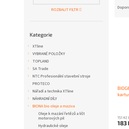
Ř
n
a
e
Dopor
ROZBALIT FILTR
z
l
e
V
n
Přeskočit
ý
í
Kategorie
kategorie
p
p
i
r
XTline
s
o
VYBRANÉ POLOŽKY
p
d
TOPLAND
r
u
SA Trade
o
k
d
t
NTC Profesionální stavební stroje
u
ů
PROTECO
BIOGE
k
Nářadí a technika XTline
kartu
t
NÁHRADNÍ DÍLY
ů
BIONA bio oleje a maziva
Oleje k mazání řetězů a lišt
151 Kč
motorových pil
183
Hydraulické oleje