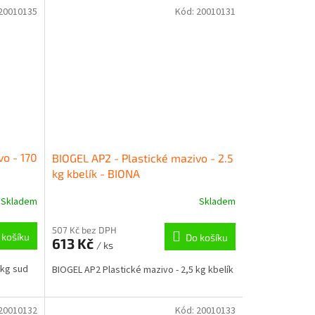
20010135
Kód:
20010131
vo - 170
BIOGEL AP2 - Plastické mazivo - 2.5
kg kbelík - BIONA
Skladem
Skladem
507 Kč bez DPH
 košíku
Do košíku
613 Kč
/ ks
 kg sud
BIOGEL AP2 Plastické mazivo - 2,5 kg kbelík
20010132
Kód:
20010133