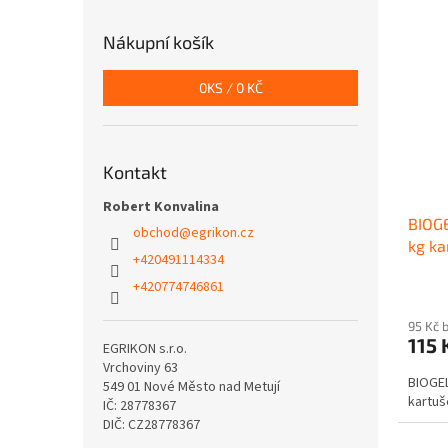
Nákupní košík
0
KS /
0 KČ
Kontakt
Robert Konvalina
BIOGE
obchod
@
egrikon.cz
kg ka
+420491114334
+420774746861
95 Kč 
115 
EGRIKON s.r.o.
Vrchoviny 63
BIOGEL
549 01 Nové Město nad Metují
kartuš
IČ: 28778367
DIČ: CZ28778367