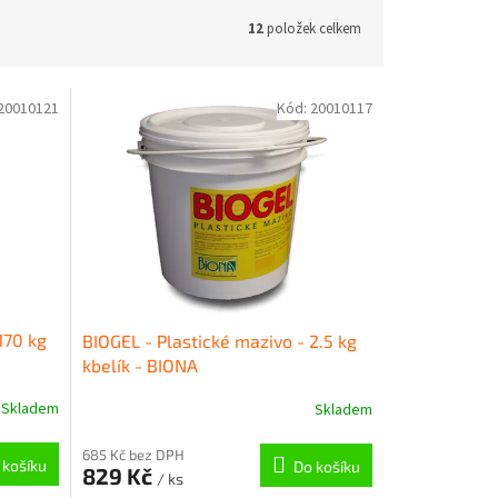
12
položek celkem
20010121
Kód:
20010117
170 kg
BIOGEL - Plastické mazivo - 2.5 kg
kbelík - BIONA
Skladem
Skladem
685 Kč bez DPH
 košíku
Do košíku
829 Kč
/ ks