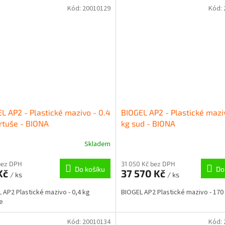
Kód:
20010129
Kód:
L AP2 - Plastické mazivo - 0.4
BIOGEL AP2 - Plastické mazi
rtuše - BIONA
kg sud - BIONA
Skladem
bez DPH
31 050 Kč bez DPH
Do košíku
Do
Kč
37 570 Kč
/ ks
/ ks
 AP2 Plastické mazivo - 0,4 kg
BIOGEL AP2 Plastické mazivo - 170
e
Kód:
20010134
Kód: