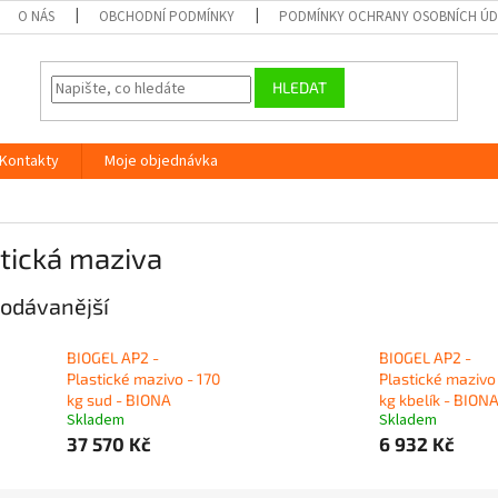
O NÁS
OBCHODNÍ PODMÍNKY
PODMÍNKY OCHRANY OSOBNÍCH Ú
HLEDAT
Kontakty
Moje objednávka
a
tická maziva
odávanější
BIOGEL AP2 -
BIOGEL AP2 -
Plastické mazivo - 170
Plastické mazivo
kg sud - BIONA
kg kbelík - BION
Skladem
Skladem
37 570 Kč
6 932 Kč