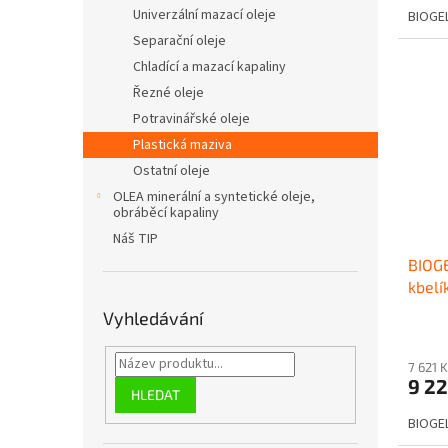
Univerzální mazací oleje
BIOGEL
Separační oleje
Chladící a mazací kapaliny
Řezné oleje
Potravinářské oleje
Plastická maziva
Ostatní oleje
OLEA minerální a syntetické oleje,
obráběcí kapaliny
Náš TIP
BIOGE
kbelí
Vyhledávání
7 621 
9 2
HLEDAT
BIOGEL