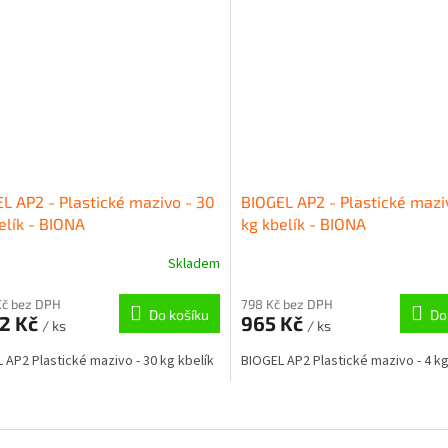
L AP2 - Plastické mazivo - 30
BIOGEL AP2 - Plastické mazi
elík - BIONA
kg kbelík - BIONA
Skladem
Kč bez DPH
798 Kč bez DPH
Do košíku
Do
32 Kč
965 Kč
/ ks
/ ks
 AP2 Plastické mazivo - 30 kg kbelík
BIOGEL AP2 Plastické mazivo - 4 kg
O
v
l