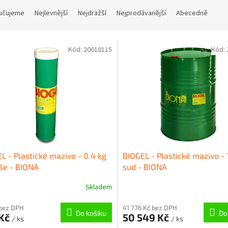
učujeme
Nejlevnější
Nejdražší
Nejprodávanější
Abecedně
Kód:
20010115
Kód:
L - Plastické mazivo - 0.4 kg
BIOGEL - Plastické mazivo - 
še - BIONA
sud - BIONA
Skladem
 bez DPH
41 776 Kč bez DPH
Do košíku
Do
 Kč
50 549 Kč
/ ks
/ ks