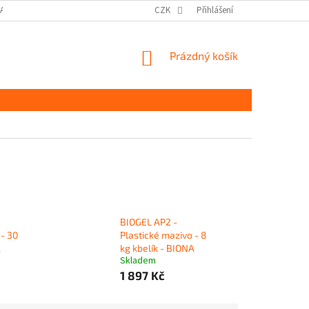
DAJŮ GDPR
MOJE OBJEDNÁVKA
CZK
Přihlášení
NÁKUPNÍ
Prázdný košík
KOŠÍK
BIOGEL AP2 -
 - 30
Plastické mazivo - 8
A
kg kbelík - BIONA
Skladem
1 897 Kč