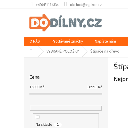
Přejít
+420491114334
obchod@egrikon.cz
na
obsah
O NÁS
Prodávané značky
Napište nám
Domů
VYBRANÉ POLOŽKY
Štípače na dřevo
P
Štíp
o
s
Cena
Nejpr
t
r
16990
Kč
16991
Kč
a
n
n
í
p
a
Na skladě
1