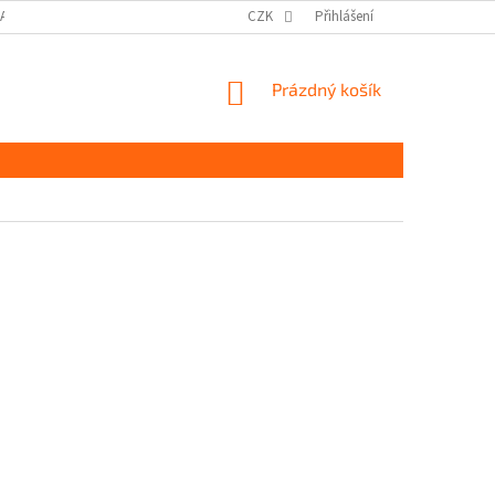
DAJŮ GDPR
MOJE OBJEDNÁVKA
CZK
Přihlášení
NÁKUPNÍ
Prázdný košík
KOŠÍK