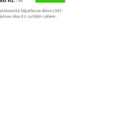
/ ks
A
á kinetická štípačka na dřevo LS8T-
lačnou silou 8 t, rychlým cyklem...
O
v
l
á
d
a
c
í
p
r
v
k
y
v
ý
p
i
s
u