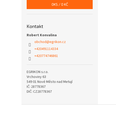
0
KS /
0 KČ
Kontakt
Robert Konvalina
obchod
@
egrikon.cz
+420491114334
+420774746861
EGRIKON s.r.o.
Vrchoviny 63
549 01 Nové Město nad Metují
IČ: 28778367
DIČ: CZ28778367
Z
á