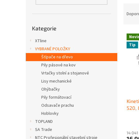
n
Ř
e
a
Dopor
l
z
Přeskočit
e
Kategorie
kategorie
V
n
Novi
ý
í
XTline
Tip
p
p
VYBRANÉ POLOŽKY
i
r
Štípače na dřevo
s
o
Pily pásové na kov
p
d
Vrtačky stolní a stojanové
r
u
o
k
Lisy mechanické
d
t
Ohýbačky
u
ů
Pily formátovací
Kinet
k
Odsavače prachu
520, 
t
Hoblovky
ů
TOPLAND
SA Trade
14 041
NTC Profesionální stavební stroje
16 