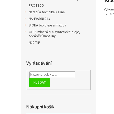
PROTECO
Výkonn
Nářadí a technika XTline
520 s t
NÁHRADNÍ DÍLY
BIONA bio oleje a maziva
OLEA minerální a syntetické oleje,
obráběcí kapaliny
Náš TIP
Vyhledávání
HLEDAT
Nákupní košík