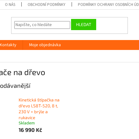
O NÁS
OBCHODNÍ PODMÍNKY
PODMÍNKY OCHRANY OSOBNÍCH Ú
HLEDAT
Kontakty
Moje objednávka
ače na dřevo
odávanější
Kinetická štípačka na
dřevo LS8T-520, 8 t,
230 V + brýle a
rukavice
Skladem
16 990 Kč