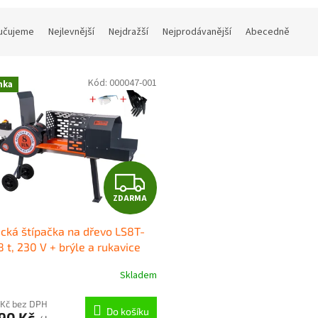
učujeme
Nejlevnější
Nejdražší
Nejprodávanější
Abecedně
Kód:
000047-001
nka
Z
ZDARMA
D
ická štípačka na dřevo LS8T-
A
8 t, 230 V + brýle a rukavice
R
Skladem
M
 Kč bez DPH
Do košíku
990 Kč