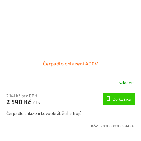
Čerpadlo chlazení 400V
Skladem
2 141 Kč bez DPH
Do košíku
2 590 Kč
/ ks
Čerpadlo chlazení kovoobráběcíh strojů
Kód:
209000090084-003