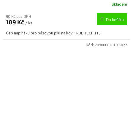
Skladem
90 Kč bez DPH
Do košíku
109 Kč
/ ks
Čep napínáku pro pásovou pilu na kov TRUE TECH 115
Kód:
209000010108-022