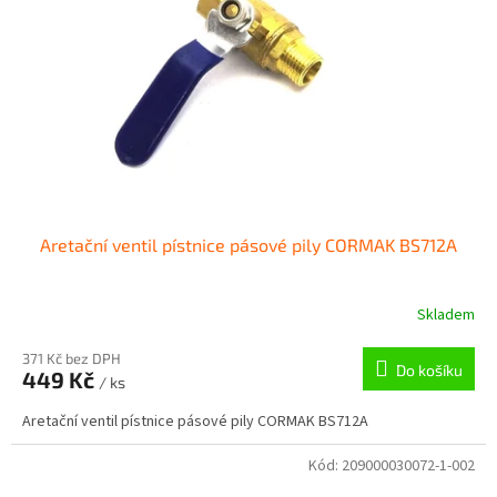
p
r
o
d
u
k
t
ů
Aretační ventil pístnice pásové pily CORMAK BS712A
Skladem
371 Kč bez DPH
Do košíku
449 Kč
/ ks
Aretační ventil pístnice pásové pily CORMAK BS712A
Kód:
209000030072-1-002