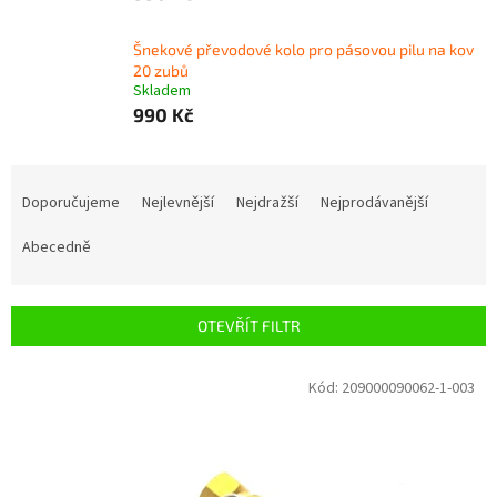
Šnekové převodové kolo pro pásovou pilu na kov
20 zubů
Skladem
990 Kč
Ř
a
Doporučujeme
Nejlevnější
Nejdražší
Nejprodávanější
z
e
Abecedně
n
í
p
OTEVŘÍT FILTR
r
o
V
Kód:
209000090062-1-003
d
ý
u
p
k
i
t
s
ů