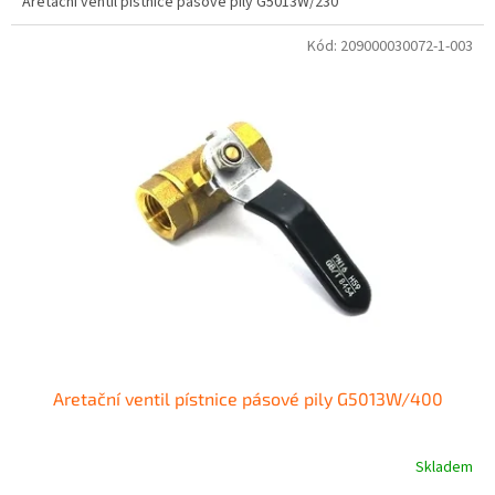
Aretační ventil pístnice pásové pily G5013W/230
Kód:
209000030072-1-003
Aretační ventil pístnice pásové pily G5013W/400
Skladem