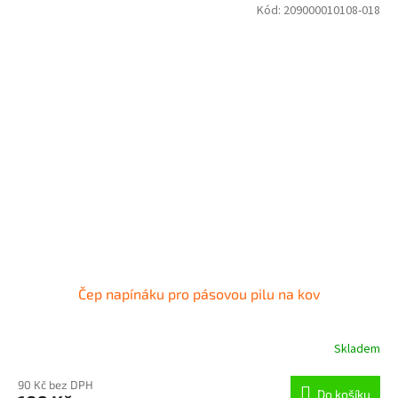
Kód:
209000010108-018
Čep napínáku pro pásovou pilu na kov
Skladem
90 Kč bez DPH
Do košíku