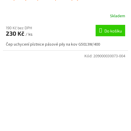
Skladem
190 Kč bez DPH
Do košíku
230 Kč
/ ks
Čep uchycení pístnice pásové pily na kov G5013W/400
Kód:
209000030073-004