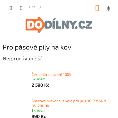
Přejít
NÁKUP
na
CZK
obsah
KOŠÍK
Pro pásové pily na kov
Nejprodávanější
Čerpadlo chlazení 400V
Skladem
2 590 Kč
Šnekové převodové kolo pro pilu HOLZMANN
BS128HDR
Skladem
990 Kč