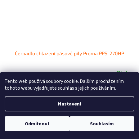
Čerpadlo chlazení pásové pily Proma PPS-270HP
Skladem
Tento web používá soubory cookie. Dalším procházením
1 975 Kč bez DPH
tohoto webu vyjadřujete souhlas s jejich používáním.
Do košíku
2 390 Kč
/ ks
Čerpadlo chlazení pásové pily Proma PPS-270HP
Nastavení
Kód:
209000090084
Odmítnout
Souhlasím