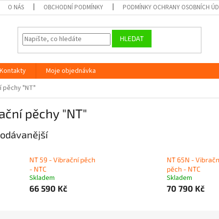
O NÁS
OBCHODNÍ PODMÍNKY
PODMÍNKY OCHRANY OSOBNÍCH Ú
HLEDAT
Kontakty
Moje objednávka
í pěchy "NT"
ační pěchy "NT"
odávanější
NT 59 - Vibrační pěch
NT 65N - Vibračn
- NTC
pěch - NTC
Skladem
Skladem
66 590 Kč
70 790 Kč