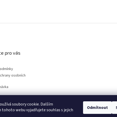
e pro vás
podmínky
chrany osobních
návka
užívá soubory cookie. Dalším
Odmítnout
nahradni-uhliky.cz
tohoto webu vyjadřujete souhlas s jejich