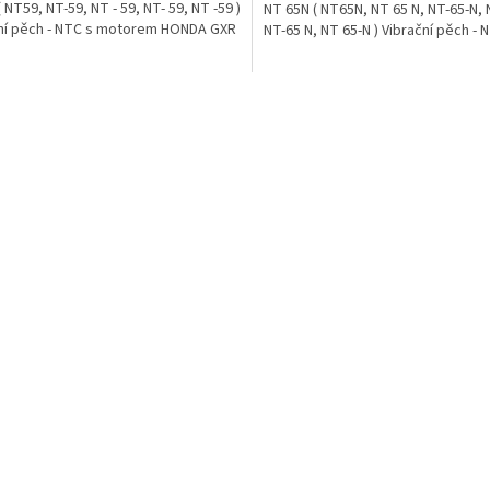
 NT59, NT-59, NT - 59, NT- 59, NT -59 )
NT 65N ( NT65N, NT 65 N, NT-65-N, 
ní pěch - NTC s motorem HONDA GXR
NT-65 N, NT 65-N ) Vibrační pěch - N
O
v
l
á
d
a
c
í
p
r
v
k
y
v
ý
p
i
s
u