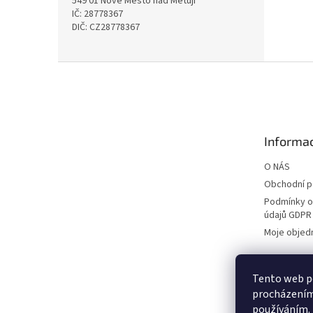
549 01 Nové Město nad Metují
IČ: 28778367
DIČ: CZ28778367
Z
á
p
a
t
Informac
í
O NÁS
Obchodní 
Podmínky o
údajů GDPR
Moje objed
Tento web po
procházením 
používáním.