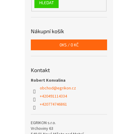
HLEDAT
Nákupní košík
0
KS /
0 KČ
Kontakt
Robert Konvalina
obchod
@
egrikon.cz
+420491114334
+420774746861
EGRIKON s.r.o.
Vrchoviny 63