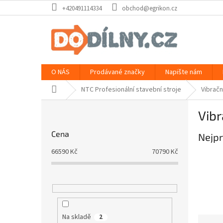
Přejít
+420491114334
obchod@egrikon.cz
na
obsah
O NÁS
Prodávané značky
Napište nám
Domů
NTC Profesionální stavební stroje
Vibračn
P
Vibr
o
s
Cena
Nejpr
t
r
66590
Kč
70790
Kč
a
n
n
í
p
a
Na skladě
2
Ř