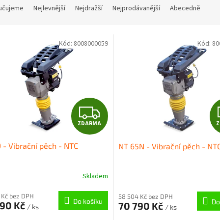
učujeme
Nejlevnější
Nejdražší
Nejprodávanější
Abecedně
Kód:
8008000059
Kód:
80
Z
ZDARMA
D
 - Vibrační pěch - NTC
NT 65N - Vibrační pěch - NT
A
R
Skladem
M
 Kč bez DPH
58 504 Kč bez DPH
Do košíku
Do
590 Kč
70 790 Kč
/ ks
/ ks
A