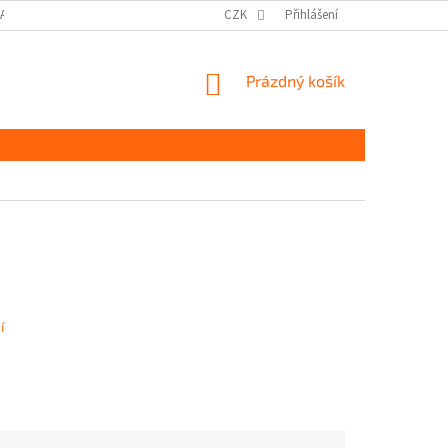
DAJŮ GDPR
MOJE OBJEDNÁVKA
CZK
Přihlášení
NÁKUPNÍ
Prázdný košík
KOŠÍK
í