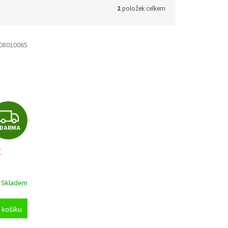
2
položek celkem
08010065
Z
ZDARMA
D
C
A
R
Skladem
M
 košíku
A