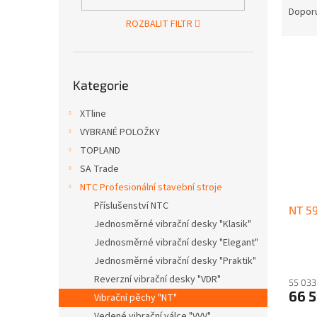
n
a
Dopor
e
ROZBALIT FILTR
z
l
e
V
n
ý
Přeskočit
í
Kategorie
kategorie
p
p
i
r
XTline
s
o
VYBRANÉ POLOŽKY
p
d
r
u
TOPLAND
o
k
SA Trade
d
t
NTC Profesionální stavební stroje
u
ů
Příslušenství NTC
NT 59
k
Jednosměrné vibrační desky "Klasik"
t
ů
Jednosměrné vibrační desky "Elegant"
Jednosměrné vibrační desky "Praktik"
Reverzní vibrační desky "VDR"
55 033
66 
Vibrační pěchy "NT"
Vedené vibrační válce "VVV"