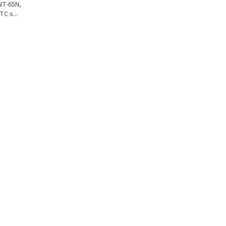
NT-65N,
TC s...