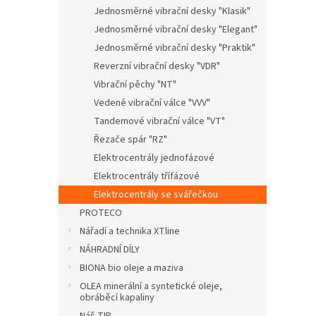
n
Jednosměrné vibrační desky "Klasik"
e
Jednosměrné vibrační desky "Elegant"
l
Jednosměrné vibrační desky "Praktik"
Reverzní vibrační desky "VDR"
Vibrační pěchy "NT"
Vedené vibrační válce "VVV"
Tandemové vibrační válce "VT"
Řezače spár "RZ"
Elektrocentrály jednofázové
Elektrocentrály třífázové
Elektrocentrály se svářečkou
PROTECO
Nářadí a technika XTline
NÁHRADNÍ DÍLY
BIONA bio oleje a maziva
OLEA minerální a syntetické oleje,
obráběcí kapaliny