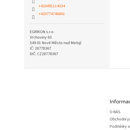
+420491114334
+420774746861
EGRIKON s.r.o.
Vrchoviny 63
549 01 Nové Město nad Metují
IČ: 28778367
DIČ: CZ28778367
Z
á
p
a
t
Informac
í
O NÁS
Obchodní 
Podmínky o