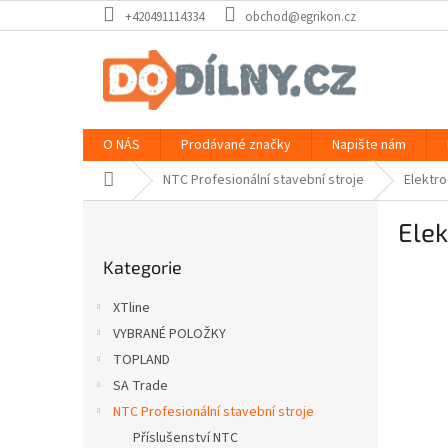
Přejít
+420491114334
obchod@egrikon.cz
na
obsah
O NÁS
Prodávané značky
Napište nám
Domů
NTC Profesionální stavební stroje
Elektro
P
Elek
o
Přeskočit
s
Kategorie
kategorie
t
r
XTline
a
VYBRANÉ POLOŽKY
n
TOPLAND
n
í
SA Trade
p
NTC Profesionální stavební stroje
a
Příslušenství NTC