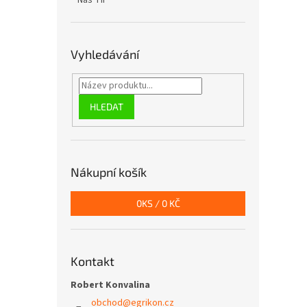
Náš TIP
Vyhledávání
HLEDAT
Nákupní košík
0
KS /
0 KČ
Kontakt
Robert Konvalina
obchod
@
egrikon.cz