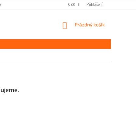
DAJŮ GDPR
MOJE OBJEDNÁVKA
CZK
Přihlášení
NÁKUPNÍ
Prázdný košík
KOŠÍK
vujeme.