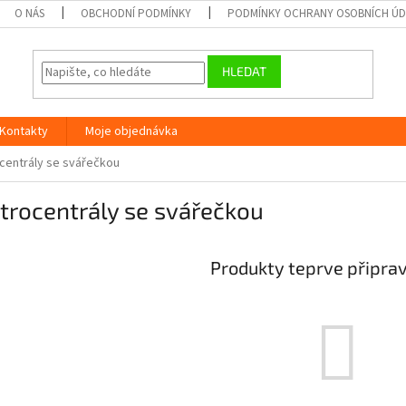
O NÁS
OBCHODNÍ PODMÍNKY
PODMÍNKY OCHRANY OSOBNÍCH Ú
HLEDAT
Kontakty
Moje objednávka
centrály se svářečkou
trocentrály se svářečkou
Produkty teprve připra