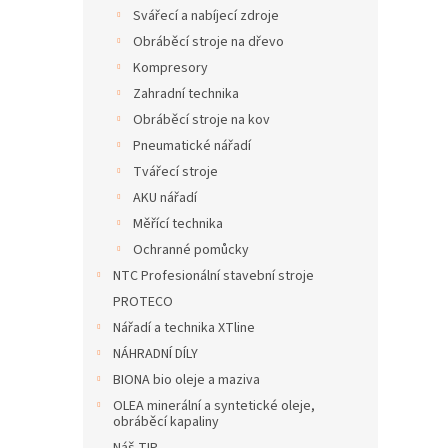
n
Svářecí a nabíjecí zdroje
e
Obráběcí stroje na dřevo
l
Kompresory
Zahradní technika
Obráběcí stroje na kov
Pneumatické nářadí
Tvářecí stroje
AKU nářadí
Měřící technika
Ochranné pomůcky
NTC Profesionální stavební stroje
PROTECO
Nářadí a technika XTline
NÁHRADNÍ DÍLY
BIONA bio oleje a maziva
OLEA minerální a syntetické oleje,
obráběcí kapaliny