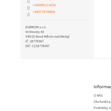
+420491114334
+420774746861
EGRIKON s.r.o.
Vrchoviny 63
549 01 Nové Město nad Metují
IČ: 28778367
DIČ: CZ28778367
Z
á
p
a
t
Informac
í
O NÁS
Obchodní 
Podmínky o