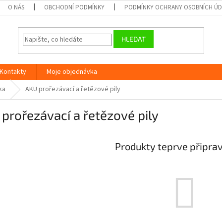
O NÁS
OBCHODNÍ PODMÍNKY
PODMÍNKY OCHRANY OSOBNÍCH Ú
HLEDAT
Kontakty
Moje objednávka
ka
AKU prořezávací a řetězové pily
prořezávací a řetězové pily
Produkty teprve připra