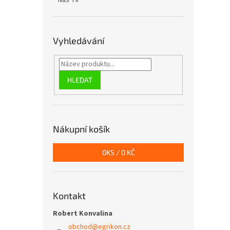
Náš TIP
Vyhledávání
HLEDAT
Nákupní košík
0
KS /
0 KČ
Kontakt
Robert Konvalina
obchod
@
egrikon.cz