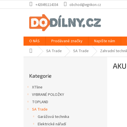
Přejít
+420491114334
obchod@egrikon.cz
na
obsah
O NÁS
Prodávané značky
Napište nám
Domů
SA Trade
SA Trade
Zahradní techni
P
AKU 
o
Přeskočit
s
Kategorie
kategorie
t
r
XTline
a
VYBRANÉ POLOŽKY
n
TOPLAND
n
í
SA Trade
p
Garážová technika
a
Elektrické nářadí