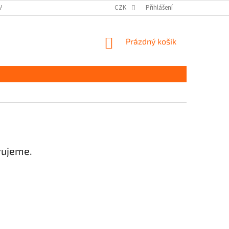
DAJŮ GDPR
MOJE OBJEDNÁVKA
CZK
Přihlášení
NÁKUPNÍ
Prázdný košík
KOŠÍK
vujeme.