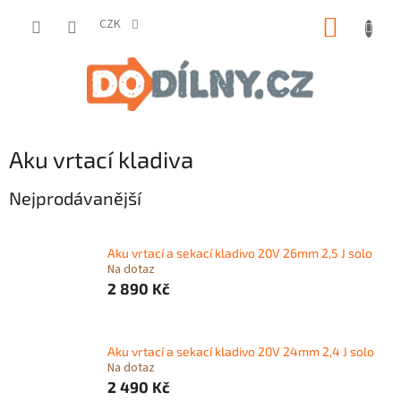
Přejít
NÁKUP
na
CZK
obsah
KOŠÍK
Aku vrtací kladiva
Nejprodávanější
Aku vrtací a sekací kladivo 20V 26mm 2,5 J solo
Na dotaz
2 890 Kč
Aku vrtací a sekací kladivo 20V 24mm 2,4 J solo
Na dotaz
2 490 Kč