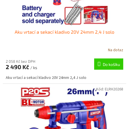
k
t
ů
Aku vrtací a sekací kladivo 20V 24mm 2,4 J solo
Na dotaz
2 058 Kč bez DPH
Do košíku
2 490 Kč
/ ks
Aku vrtací a sekací kladivo 20V 24mm 2,4 J solo
Kód:
ELRH20268