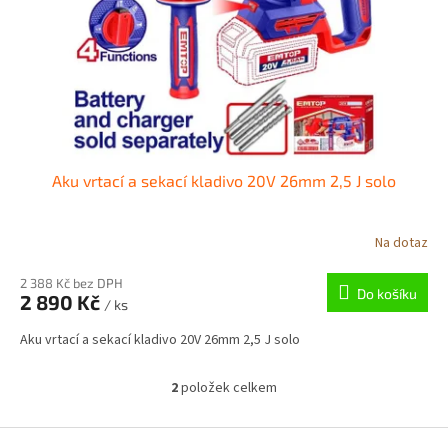
Aku vrtací a sekací kladivo 20V 26mm 2,5 J solo
Na dotaz
2 388 Kč bez DPH
Do košíku
2 890 Kč
/ ks
Aku vrtací a sekací kladivo 20V 26mm 2,5 J solo
2
položek celkem
O
v
l
Z