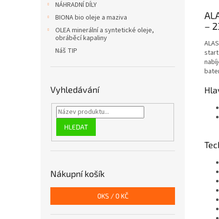
NÁHRADNÍ DÍLY
ALA
BIONA bio oleje a maziva
– 2
OLEA minerální a syntetické oleje,
obráběcí kapaliny
ALAS
Náš TIP
star
nabí
bater
Vyhledávání
Hla
HLEDAT
Tec
Nákupní košík
0
KS /
0 KČ