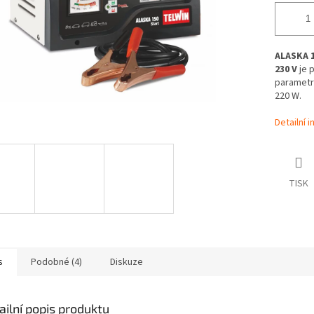
ALASKA 1
230 V
je p
parametry
220 W.
Detailní 
TISK
s
Podobné (4)
Diskuze
ailní popis produktu