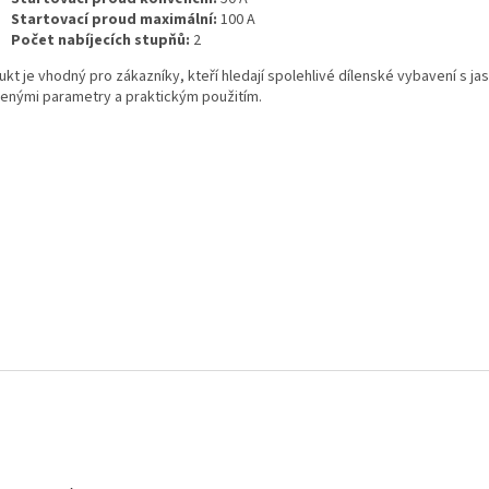
Startovací proud maximální:
100 A
Počet nabíjecích stupňů:
2
kt je vhodný pro zákazníky, kteří hledají spolehlivé dílenské vybavení s ja
enými parametry a praktickým použitím.