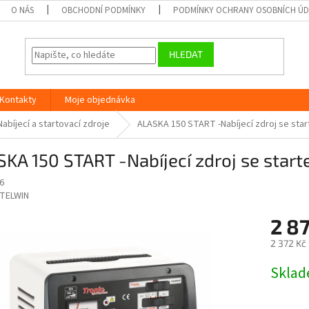
O NÁS
OBCHODNÍ PODMÍNKY
PODMÍNKY OCHRANY OSOBNÍCH Ú
HLEDAT
Kontakty
Moje objednávka
Nabíjecí a startovací zdroje
ALASKA 150 START -Nabíjecí zdroj se star
KA 150 START -Nabíjecí zdroj se star
6
TELWIN
2 8
2 372 Kč
Měrná
Skla
cena: