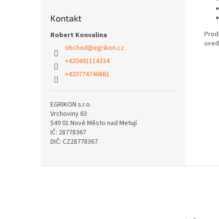
Kontakt
Produ
Robert Konvalina
uved
obchod
@
egrikon.cz
+420491114334
+420774746861
EGRIKON s.r.o.
Vrchoviny 63
549 01 Nové Město nad Metují
IČ: 28778367
DIČ: CZ28778367
Z
á
p
a
t