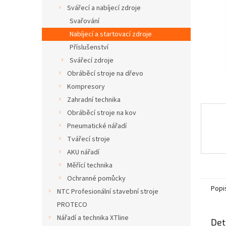
n
Svářecí a nabíjecí zdroje
e
Svařování
l
Nabíjecí a startovací zdroje
Příslušenství
Svářecí zdroje
Obráběcí stroje na dřevo
Kompresory
Zahradní technika
Obráběcí stroje na kov
Pneumatické nářadí
Tvářecí stroje
AKU nářadí
Měřící technika
Ochranné pomůcky
Popi
NTC Profesionální stavební stroje
PROTECO
Nářadí a technika XTline
Det