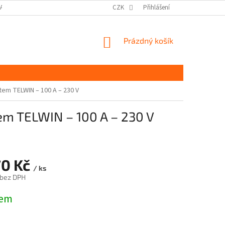
DAJŮ GDPR
MOJE OBJEDNÁVKA
CZK
Přihlášení
NÁKUPNÍ
Prázdný košík
KOŠÍK
tem TELWIN – 100 A – 230 V
tem TELWIN – 100 A – 230 V
70 Kč
/ ks
 bez DPH
dem