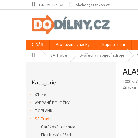
Přejít
+420491114334
obchod@egrikon.cz
na
obsah
O NÁS
Prodávané značky
Napište nám
Domů
SA Trade
Svářecí a nabíjecí zdroje
P
ALAS
o
Přeskočit
s
5080757
Kategorie
kategorie
t
Značka:
r
XTline
a
VYBRANÉ POLOŽKY
n
TOPLAND
n
í
SA Trade
p
Garážová technika
a
Elektrické nářadí