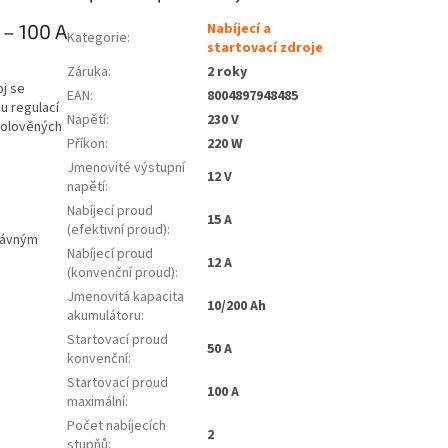
 – 100 A
Nabíjecí a
Kategorie
:
startovací zdroje
Záruka
:
2 roky
oj se
EAN
:
8004897948485
u regulací
Napětí
:
230 V
 olověných
Příkon
:
220 W
Jmenovité výstupní
12 V
napětí
:
Nabíjecí proud
15 A
(efektivní proud)
:
rávným
Nabíjecí proud
12 A
(konvenční proud)
:
Jmenovitá kapacita
10/200 Ah
akumulátoru
:
Startovací proud
50 A
konvenční
:
Startovací proud
100 A
maximální
:
Počet nabíjecích
2
stupňů
: