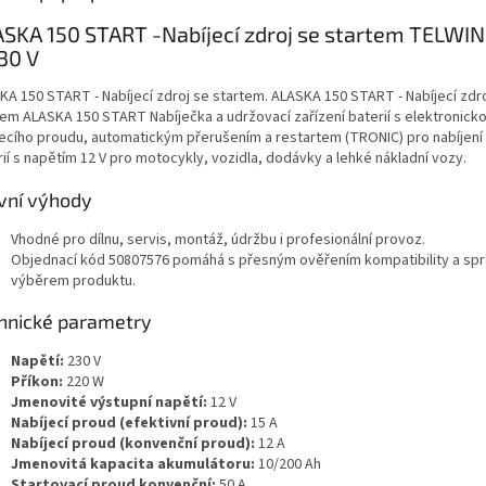
SKA 150 START -Nabíjecí zdroj se startem TELWIN
30 V
KA 150 START - Nabíjecí zdroj se startem. ALASKA 150 START - Nabíjecí zdr
tem ALASKA 150 START Nabíječka a udržovací zařízení baterií s elektronicko
jecího proudu, automatickým přerušením a restartem (TRONIC) pro nabíjení
ií s napětím 12 V pro motocykly, vozidla, dodávky a lehké nákladní vozy.
vní výhody
Vhodné pro dílnu, servis, montáž, údržbu i profesionální provoz.
Objednací kód 50807576 pomáhá s přesným ověřením kompatibility a sp
výběrem produktu.
hnické parametry
Napětí:
230 V
Příkon:
220 W
Jmenovité výstupní napětí:
12 V
Nabíjecí proud (efektivní proud):
15 A
Nabíjecí proud (konvenční proud):
12 A
Jmenovitá kapacita akumulátoru:
10/200 Ah
Startovací proud konvenční:
50 A