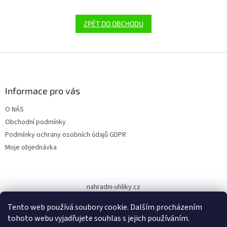
ZPĚT DO OBCHODU
Z
á
p
a
Informace pro vás
t
O NÁS
í
Obchodní podmínky
Podmínky ochrany osobních údajů GDPR
Moje objednávka
nahradni-uhliky.cz
Tento web používá soubory cookie. Dalším procházením
tohoto webu vyjadřujete souhlas s jejich používáním.