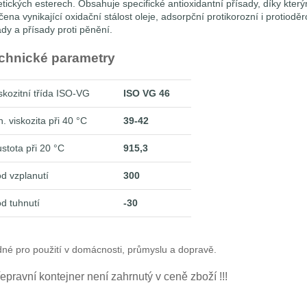
etických esterech. Obsahuje specifické antioxidantní přísady, díky který
čena vynikající oxidační stálost oleje, adsorpční protikorozní i protiodě
ady a přísady proti pěnění.
chnické parametry
skozitní třída ISO-VG
ISO VG 46
n. viskozita při 40 °C
39-42
stota při 20 °C
915,3
d vzplanutí
300
d tuhnutí
-30
né pro použití v domácnosti, průmyslu a dopravě.
přepravní kontejner není zahrnutý v ceně zboží !!!