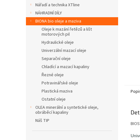
n
Nářadí a technika XTline
e
NÁHRADNÍ DÍLY
l
BIONA bio oleje a maziva
Oleje k mazání řetězů a lišt
motorových pil
Hydraulické oleje
Univerzální mazací oleje
Separační oleje
Chladící a mazací kapaliny
Řezné oleje
Potravinářské oleje
Plastická maziva
Popi
Ostatní oleje
OLEA minerální a syntetické oleje,
Det
obráběcí kapaliny
Náš TIP
BIOSY
Univ