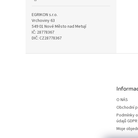
EGRIKON s.r.o.
Vrchoviny 63
549 01 Nové Město nad Metují
IČ: 28778367
DIČ: CZ28778367
Z
á
p
a
t
Informac
í
O NÁS
Obchodní 
Podmínky o
údajů GDPR
Moje objed