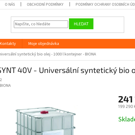
O NÁS
OBCHODNÍ PODMÍNKY
PODMÍNKY OCHRANY OSOBNÍCH Ú
HLEDAT
Kontakty
Moje objednávka
iversální syntetický bio olej - 1000 l kontejner - BIONA
YNT 40V - Universální syntetický bio o
2
BIONA
241
199 290 
Měrná
Skla
cena: