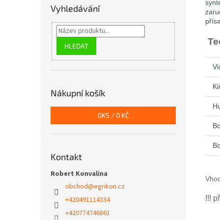
synt
Vyhledávání
zaru
přís
Te
HLEDAT
Vi
Ki
Nákupní košík
Hu
0
KS /
0 KČ
Bo
Bo
Kontakt
Robert Konvalina
Vhod
obchod
@
egrikon.cz
!!! 
+420491114334
+420774746861