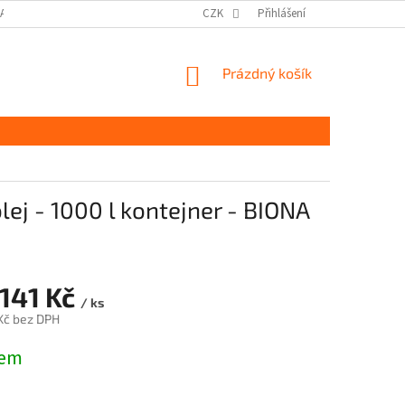
DAJŮ GDPR
MOJE OBJEDNÁVKA
CZK
Přihlášení
NÁKUPNÍ
Prázdný košík
KOŠÍK
lej - 1000 l kontejner - BIONA
 141 Kč
/ ks
Kč bez DPH
dem