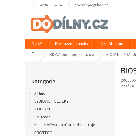
Přejít
+420491114334
obchod@egrikon.cz
na
obsah
O NÁS
Prodávané značky
Napište nám
Domů
BIONA bio oleje a maziva
BIOSYNT 40V - Un
P
BIOS
o
Přeskočit
s
2001006
Kategorie
kategorie
t
Značka:
r
XTline
a
VYBRANÉ POLOŽKY
n
TOPLAND
n
í
SA Trade
p
NTC Profesionální stavební stroje
a
PROTECO