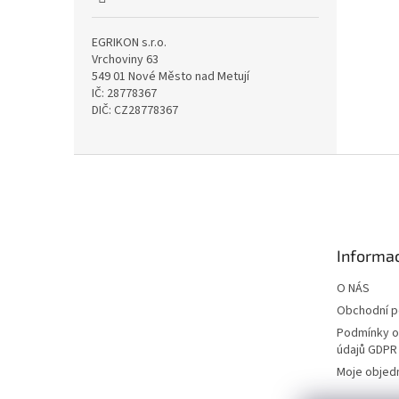
EGRIKON s.r.o.
Vrchoviny 63
549 01 Nové Město nad Metují
IČ: 28778367
DIČ: CZ28778367
Z
á
p
a
t
Informac
í
O NÁS
Obchodní 
Podmínky o
údajů GDPR
Moje objed