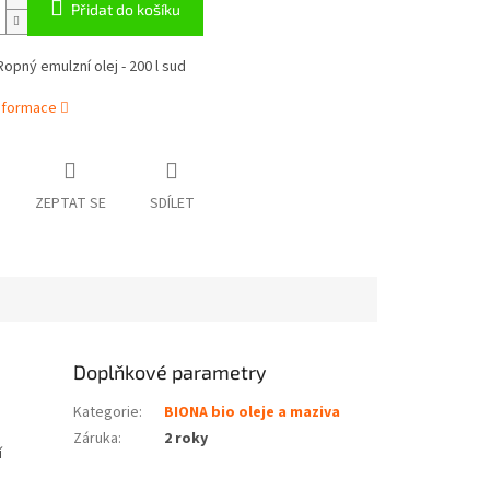
Přidat do košíku
opný emulzní olej - 200 l sud
informace
ZEPTAT SE
SDÍLET
Doplňkové parametry
Kategorie
:
BIONA bio oleje a maziva
Záruka
:
2 roky
í