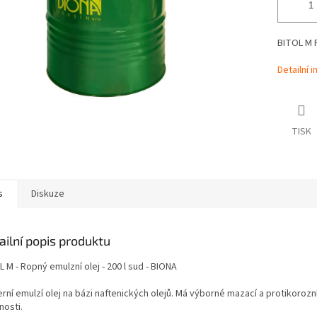
BITOL M R
Detailní 
TISK
s
Diskuze
ailní popis produktu
 M - Ropný emulzní olej - 200 l sud - BIONA
ní emulzí olej na bázi naftenických olejů. Má výborné mazací a protikorozn
nosti.