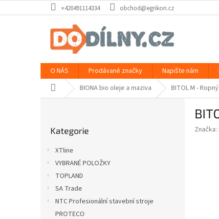
Přejít
+420491114334
obchod@egrikon.cz
na
obsah
O NÁS
Prodávané značky
Napište nám
Domů
BIONA bio oleje a maziva
BITOL M - Ropný 
P
BITO
o
Přeskočit
s
Značka:
Kategorie
kategorie
t
r
XTline
a
VYBRANÉ POLOŽKY
n
TOPLAND
n
í
SA Trade
p
NTC Profesionální stavební stroje
a
PROTECO