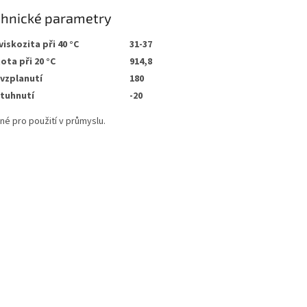
chnické parametry
 viskozita při 40 °C
31-37
ota při 20 °C
914,8
vzplanutí
180
tuhnutí
-20
né pro použití v průmyslu.