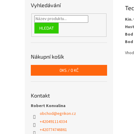
Vyhledávání
Te
Kin.
Hust
HLEDAT
Bod 
Bod 
Vhod
Nákupní košík
0
KS /
0 KČ
Kontakt
Robert Konvalina
obchod
@
egrikon.cz
+420491114334
+420774746861