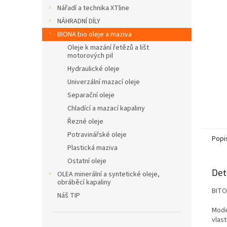
n
Nářadí a technika XTline
e
NÁHRADNÍ DÍLY
l
BIONA bio oleje a maziva
Oleje k mazání řetězů a lišt
motorových pil
Hydraulické oleje
Univerzální mazací oleje
Separační oleje
Chladící a mazací kapaliny
Řezné oleje
Potravinářské oleje
Popi
Plastická maziva
Ostatní oleje
Det
OLEA minerální a syntetické oleje,
obráběcí kapaliny
BITOL
Náš TIP
Moder
vlast