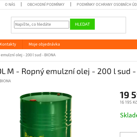
O NÁS
OBCHODNÍ PODMÍNKY
PODMÍNKY OCHRANY OSOBNÍCH Ú
HLEDAT
Kontakty
Moje objednávka
emulzní olej - 200 l sud - BIONA
L M - Ropný emulzní olej - 200 l sud 
BIONA
19 
16 195 K
Měrná
Skla
cena: