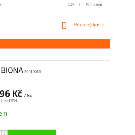
DAJŮ GDPR
MOJE OBJEDNÁVKA
CZK
Přihlášení
NÁKUPNÍ
Prázdný košík
KOŠÍK
- BIONA
20010085
596 Kč
/ ks
č bez DPH
dem