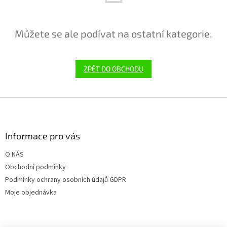
Můžete se ale podívat na ostatní kategorie.
ZPĚT DO OBCHODU
Z
á
p
a
Informace pro vás
t
O NÁS
í
Obchodní podmínky
Podmínky ochrany osobních údajů GDPR
Moje objednávka