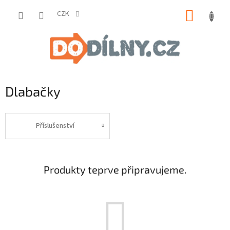
Přejít
NÁKUP
na
CZK
obsah
KOŠÍK
Dlabačky
Příslušenství
Produkty teprve připravujeme.