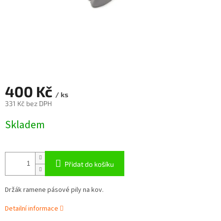
400 Kč
/ ks
331 Kč bez DPH
Měrná
Skladem
cena:
Přidat do košíku
Držák ramene pásové pily na kov.
Detailní informace