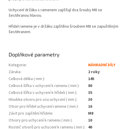
Uchycení držáku s ramenem zajišťují dva šrouby M8 se
šestihranou hlavou.
Hřídel ramene je v držáku zajištěna šroubem M8 se zapuštěným
šestihranem.
Doplňkové parametry
Kategorie
:
NÁHRADNÍ DÍLY
Záruka
:
2 roky
Celková délka ( mm )
:
145
Celková šířka v uchycení k ramenu ( mm )
:
80
Celková šířka v uchycení k hřídeli ( mm )
:
35
Hloubka otvoru pro osu uchycení ( mm )
:
30
Otvor pro hřídel uchycení ramene ( mm )
:
16
Závit pro zajištění hřídele
:
M8
Otvory pro uchycení k ramenu ( mm )
:
10
Rosteč otvorů pro uchycení k ramenu ( mm )
:
40