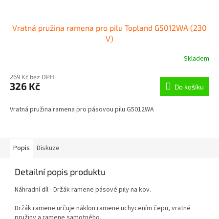
Vratná pružina ramena pro pilu Topland G5012WA (230
V)
Skladem
269 Kč bez DPH
326 Kč
Do košíku
Vratná pružina ramena pro pásovou pilu G5012WA
Popis
Diskuze
Detailní popis produktu
Náhradní díl - Držák ramene pásové pily na kov.
Držák ramene určuje náklon ramene uchycením čepu, vratné
pružiny a ramene samotného.