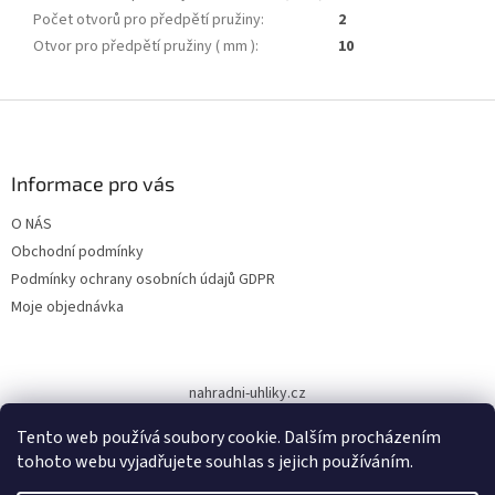
Počet otvorů pro předpětí pružiny
:
2
Otvor pro předpětí pružiny ( mm )
:
10
Z
á
p
a
Informace pro vás
t
O NÁS
í
Obchodní podmínky
Podmínky ochrany osobních údajů GDPR
Moje objednávka
nahradni-uhliky.cz
Tento web používá soubory cookie. Dalším procházením
tohoto webu vyjadřujete souhlas s jejich používáním.