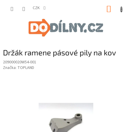
Přejít
NÁKUP
na
CZK
obsah
KOŠÍK
Držák ramene pásové pily na kov
209000020W54-001
Značka:
TOPLAND