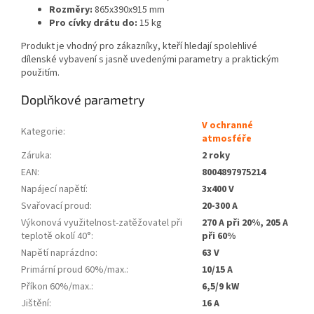
Rozměry:
865x390x915 mm
Pro cívky drátu do:
15 kg
Produkt je vhodný pro zákazníky, kteří hledají spolehlivé
dílenské vybavení s jasně uvedenými parametry a praktickým
použitím.
Doplňkové parametry
V ochranné
Kategorie
:
atmosféře
Záruka
:
2 roky
EAN
:
8004897975214
Napájecí napětí
:
3x400 V
Svařovací proud
:
20-300 A
Výkonová využitelnost-zatěžovatel při
270 A při 20%, 205 A
teplotě okolí 40°
:
při 60%
Napětí naprázdno
:
63 V
Primární proud 60%/max.
:
10/15 A
Příkon 60%/max.
:
6,5/9 kW
Jištění
:
16 A