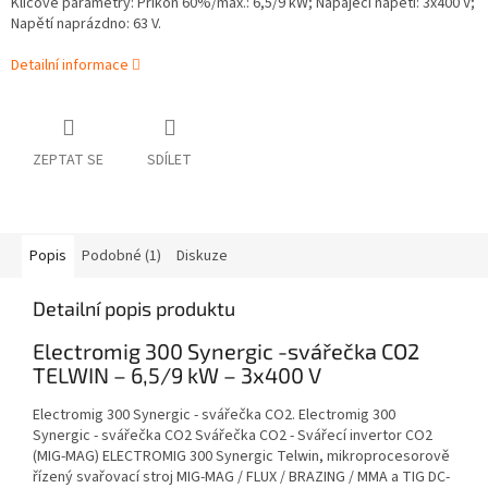
Klíčové parametry: Příkon 60%/max.: 6,5/9 kW; Napájecí napětí: 3x400 V;
Napětí naprázdno: 63 V.
Detailní informace
ZEPTAT SE
SDÍLET
Popis
Podobné (1)
Diskuze
Detailní popis produktu
Electromig 300 Synergic -svářečka CO2
TELWIN – 6,5/9 kW – 3x400 V
Electromig 300 Synergic - svářečka CO2. Electromig 300
Synergic - svářečka CO2 Svářečka CO2 - Svářecí invertor CO2
(MIG-MAG) ELECTROMIG 300 Synergic Telwin, mikroprocesorově
řízený svařovací stroj MIG-MAG / FLUX / BRAZING / MMA a TIG DC-