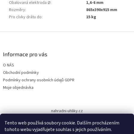
Obalovaná elektroda Ø
:
1,6-6 mm
Rozměry
:
865x390x915 mm
Pro cívky drátu do
:
15 kg
Z
á
p
a
Informace pro vás
t
O NÁS
í
Obchodní podmínky
Podmínky ochrany osobních údajů GDPR
Moje objednávka
nahradni-uhliky.cz
Tento web používá soubory cookie. Dalším procházením
tohoto webu vyjadřujete souhlas s jejich používáním.