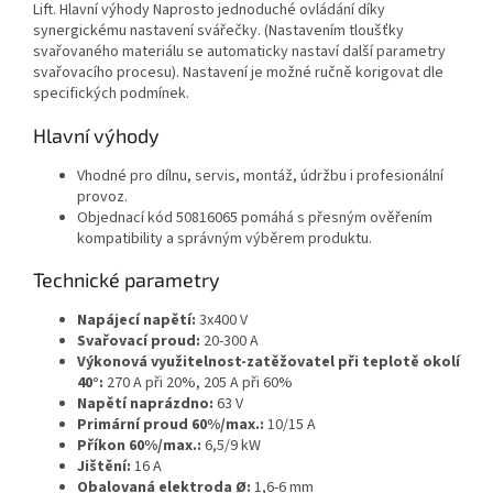
Lift. Hlavní výhody Naprosto jednoduché ovládání díky
synergickému nastavení svářečky. (Nastavením tloušťky
svařovaného materiálu se automaticky nastaví další parametry
svařovacího procesu). Nastavení je možné ručně korigovat dle
specifických podmínek.
Hlavní výhody
Vhodné pro dílnu, servis, montáž, údržbu i profesionální
provoz.
Objednací kód 50816065 pomáhá s přesným ověřením
kompatibility a správným výběrem produktu.
Technické parametry
Napájecí napětí:
3x400 V
Svařovací proud:
20-300 A
Výkonová využitelnost-zatěžovatel při teplotě okolí
40°:
270 A při 20%, 205 A při 60%
Napětí naprázdno:
63 V
Primární proud 60%/max.:
10/15 A
Příkon 60%/max.:
6,5/9 kW
Jištění:
16 A
Obalovaná elektroda Ø:
1,6-6 mm