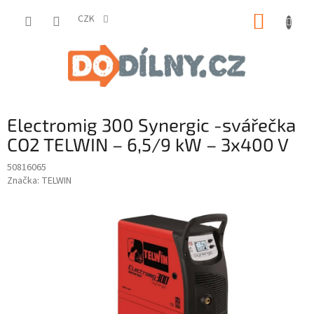
Přejít
NÁKUP
na
CZK
obsah
KOŠÍK
Electromig 300 Synergic -svářečka
CO2 TELWIN – 6,5/9 kW – 3x400 V
50816065
Značka:
TELWIN