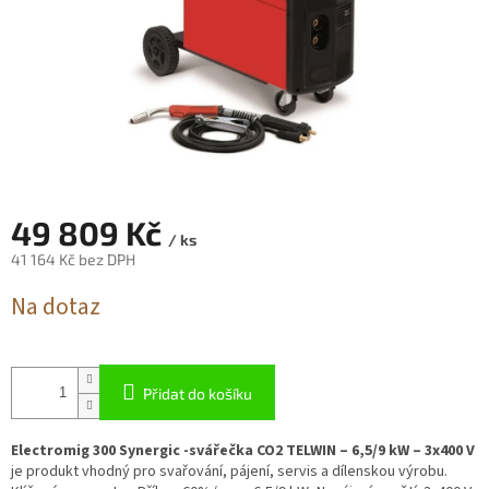
49 809 Kč
/ ks
41 164 Kč bez DPH
Měrná
Na dotaz
cena:
Přidat do košíku
Electromig 300 Synergic -svářečka CO2 TELWIN – 6,5/9 kW – 3x400 V
je produkt vhodný pro svařování, pájení, servis a dílenskou výrobu.