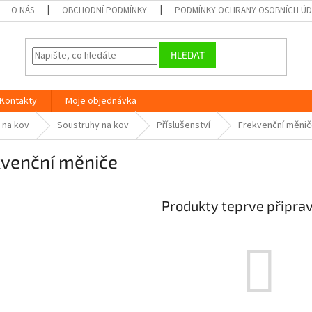
O NÁS
OBCHODNÍ PODMÍNKY
PODMÍNKY OCHRANY OSOBNÍCH Ú
HLEDAT
Kontakty
Moje objednávka
 na kov
Soustruhy na kov
Příslušenství
Frekvenční měni
kvenční měniče
Produkty teprve připra