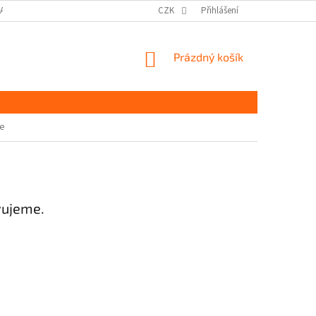
DAJŮ GDPR
MOJE OBJEDNÁVKA
CZK
Přihlášení
NÁKUPNÍ
Prázdný košík
KOŠÍK
če
vujeme.