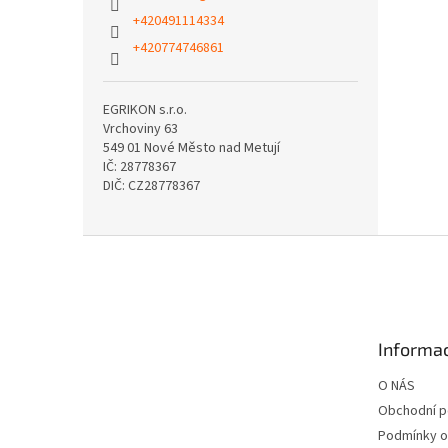
+420491114334
+420774746861
EGRIKON s.r.o.
Vrchoviny 63
549 01 Nové Město nad Metují
IČ: 28778367
DIČ: CZ28778367
Z
á
p
a
t
Informac
í
O NÁS
Obchodní 
Podmínky o