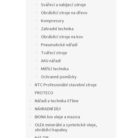
n
Svářecí a nabíjecí zdroje
e
Obráběcí stroje na dřevo
l
Kompresory
Zahradní technika
Obráběcí stroje na kov
Pneumatické nářadí
Tvářecí stroje
AKU nářadí
Měřící technika
Ochranné pomůcky
NTC Profesionální stavební stroje
PROTECO
Nářadí a technika XTline
NÁHRADNÍ DÍLY
BIONA bio oleje a maziva
OLEA minerální a syntetické oleje,
obráběcí kapaliny