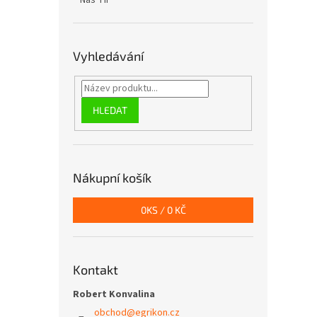
Náš TIP
Vyhledávání
HLEDAT
Nákupní košík
0
KS /
0 KČ
Kontakt
Robert Konvalina
obchod
@
egrikon.cz