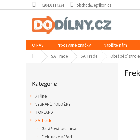
Přejít
+420491114334
obchod@egrikon.cz
na
obsah
O NÁS
Prodávané značky
Napište nám
Domů
SA Trade
SA Trade
Obráběcí stroje
P
Fre
o
Přeskočit
s
Kategorie
kategorie
t
r
XTline
a
VYBRANÉ POLOŽKY
n
TOPLAND
n
í
SA Trade
p
Garážová technika
a
Elektrické nářadí