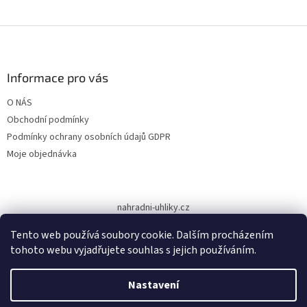
Z
á
p
a
Informace pro vás
t
O NÁS
í
Obchodní podmínky
Podmínky ochrany osobních údajů GDPR
Moje objednávka
nahradni-uhliky.cz
Tento web používá soubory cookie. Dalším procházením
tohoto webu vyjadřujete souhlas s jejich používáním.
Vytvořil Shoptet
Nastavení