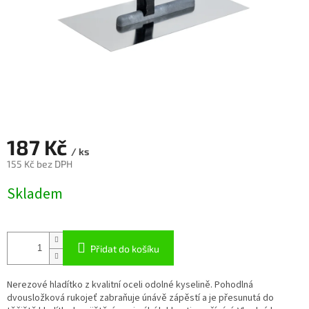
187 Kč
/ ks
155 Kč bez DPH
Měrná
Skladem
cena:
Přidat do košíku
Nerezové hladítko z kvalitní oceli odolné kyselině. Pohodlná
dvousložková rukojeť zabraňuje únávě zápěstí a je přesunutá do