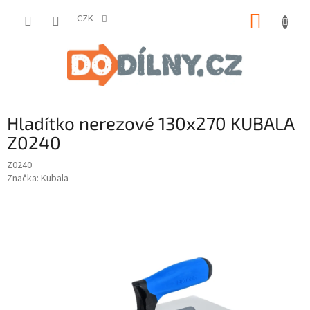
Přejít
NÁKUP
na
CZK
obsah
KOŠÍK
Hladítko nerezové 130x270 KUBALA
Z0240
Z0240
Značka:
Kubala