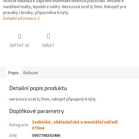
těžiště hladítka k zajištění maximální lehkosti používání. Vhodné k
nanášení malty, lepidel a sádry. Nerezová ocel 0,7mm. Rukojeť pro
praváky i leváky, připevněna 6 nýty.
Detailní informace
ZEPTAT SE
SDÍLET
Popis
Diskuze
Detailní popis produktu
nerezová ocel 0,7mm, rukojeť připojená 6 nýty
Doplňkové parametry
Zednické, obkladačské a montážní nářadí
Kategorie
:
XTline
EAN
:
5907798302406