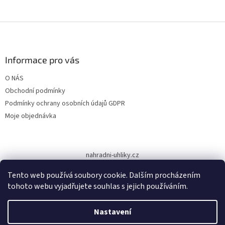
Z
á
p
a
Informace pro vás
t
O NÁS
í
Obchodní podmínky
Podmínky ochrany osobních údajů GDPR
Moje objednávka
nahradni-uhliky.cz
Tento web používá soubory cookie. Dalším procházením
tohoto webu vyjadřujete souhlas s jejich používáním.
Vytvořil Shoptet
Nastavení