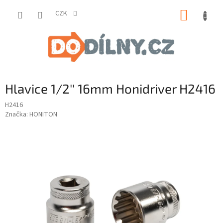
Přejít
NÁKUP
na
CZK
obsah
KOŠÍK
Hlavice 1/2'' 16mm Honidriver H2416
H2416
Značka:
HONITON