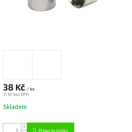
38 Kč
/ ks
31 Kč bez DPH
Měrná
Skladem
cena:
Přidat do košíku