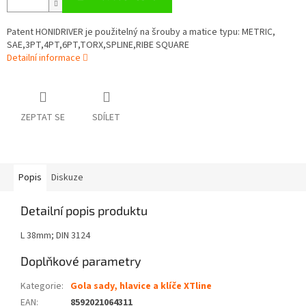
Patent HONIDRIVER je použitelný na šrouby a matice typu: METRIC,
SAE,3PT,4PT,6PT,TORX,SPLINE,RIBE SQUARE
Detailní informace
ZEPTAT SE
SDÍLET
Popis
Diskuze
Detailní popis produktu
L 38mm; DIN 3124
Doplňkové parametry
Kategorie
:
Gola sady, hlavice a klíče XTline
EAN
:
8592021064311