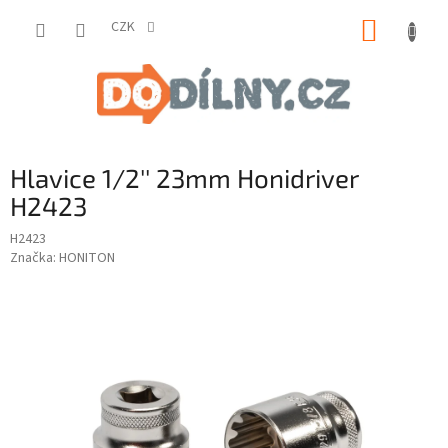
Přejít
NÁKUP
na
CZK
obsah
KOŠÍK
Hlavice 1/2'' 23mm Honidriver
H2423
H2423
Značka:
HONITON