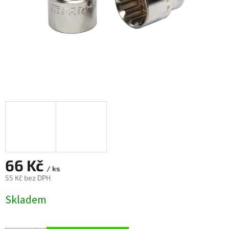
66 Kč
/ ks
55 Kč bez DPH
Měrná
Skladem
cena: