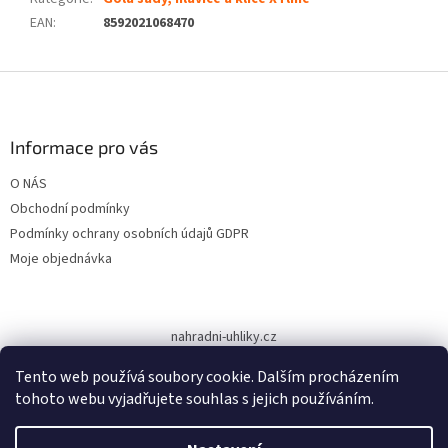
EAN
:
8592021068470
Z
á
p
a
Informace pro vás
t
O NÁS
í
Obchodní podmínky
Podmínky ochrany osobních údajů GDPR
Moje objednávka
nahradni-uhliky.cz
Tento web používá soubory cookie. Dalším procházením
tohoto webu vyjadřujete souhlas s jejich používáním.
Vytvořil Shoptet