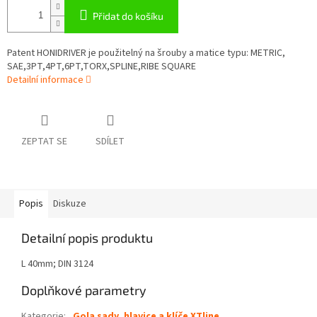
Přidat do košíku
Patent HONIDRIVER je použitelný na šrouby a matice typu: METRIC,
SAE,3PT,4PT,6PT,TORX,SPLINE,RIBE SQUARE
Detailní informace
ZEPTAT SE
SDÍLET
Popis
Diskuze
Detailní popis produktu
L 40mm; DIN 3124
Doplňkové parametry
Kategorie
:
Gola sady, hlavice a klíče XTline