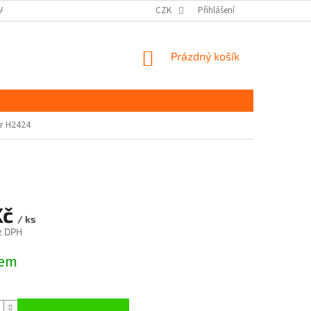
DAJŮ GDPR
MOJE OBJEDNÁVKA
CZK
Přihlášení
NÁKUPNÍ
Prázdný košík
KOŠÍK
er H2424
Kč
/ ks
z DPH
dem