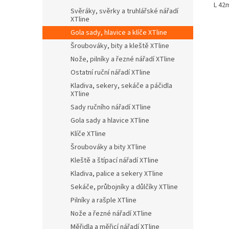
L 42
Svěráky, svěrky a truhlářské nářadí
XTline
Gola sady, hlavice a klíče XTline
Šroubováky, bity a kleště XTline
Nože, pilníky a řezné nářadí XTline
Ostatní ruční nářadí XTline
Kladiva, sekery, sekáče a páčidla
XTline
Sady ručního nářadí XTline
Gola sady a hlavice XTline
Klíče XTline
Šroubováky a bity XTline
Kleště a štípací nářadí XTline
Kladiva, palice a sekery XTline
Sekáče, průbojníky a důlčíky XTline
Pilníky a rašple XTline
Nože a řezné nářadí XTline
Měřidla a měřicí nářadí XTline