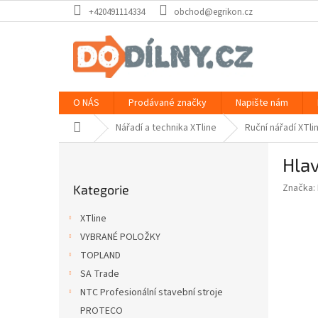
Přejít
+420491114334
obchod@egrikon.cz
na
obsah
O NÁS
Prodávané značky
Napište nám
Domů
Nářadí a technika XTline
Ruční nářadí XTli
P
Hlav
o
Přeskočit
s
Značka:
Kategorie
kategorie
t
r
XTline
a
VYBRANÉ POLOŽKY
n
TOPLAND
n
í
SA Trade
p
NTC Profesionální stavební stroje
a
PROTECO