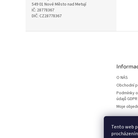
549 01 Nové Město nad Metují
IČ: 28778367
DIČ: CZ28778367
Z
á
p
a
t
Informac
í
O NÁS
Obchodní 
Podmínky o
údajů GDPR
Moje objed
Tento web po
procházením 