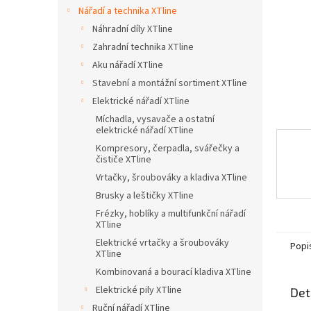
n
Nářadí a technika XTline
e
Náhradní díly XTline
l
Zahradní technika XTline
Aku nářadí XTline
Stavební a montážní sortiment XTline
Elektrické nářadí XTline
Míchadla, vysavače a ostatní
elektrické nářadí XTline
Kompresory, čerpadla, svářečky a
čističe XTline
Vrtačky, šroubováky a kladiva XTline
Brusky a leštičky XTline
Frézky, hoblíky a multifunkční nářadí
XTline
Elektrické vrtačky a šroubováky
Popi
XTline
Kombinovaná a bourací kladiva XTline
Elektrické pily XTline
Det
Ruční nářadí XTline