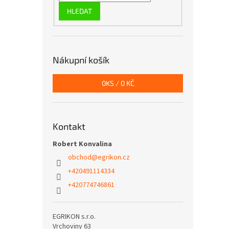
HLEDAT
Nákupní košík
0
KS /
0 KČ
Kontakt
Robert Konvalina
obchod
@
egrikon.cz
+420491114334
+420774746861
EGRIKON s.r.o.
Vrchoviny 63