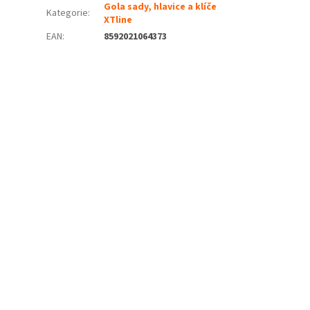
Gola sady, hlavice a klíče
Kategorie
:
XTline
EAN
:
8592021064373