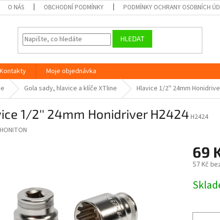
O NÁS
OBCHODNÍ PODMÍNKY
PODMÍNKY OCHRANY OSOBNÍCH Ú
HLEDAT
Kontakty
Moje objednávka
ne
Gola sady, hlavice a klíče XTline
Hlavice 1/2'' 24mm Honidriv
ice 1/2'' 24mm Honidriver H2424
H2424
HONITON
69 
57 Kč be
Měrná
Skla
cena: