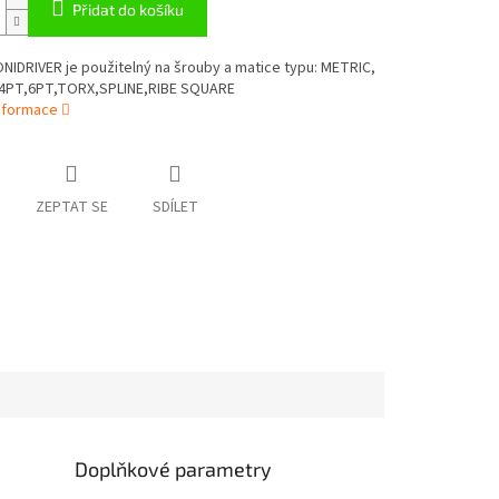
Přidat do košíku
NIDRIVER je použitelný na šrouby a matice typu: METRIC,
4PT,6PT,TORX,SPLINE,RIBE SQUARE
informace
ZEPTAT SE
SDÍLET
Doplňkové parametry