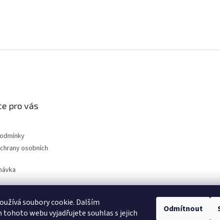
e pro vás
podmínky
chrany osobních
návka
užívá soubory cookie. Dalším
Odmítnout
nahradni-uhliky.cz
tohoto webu vyjadřujete souhlas s jejich