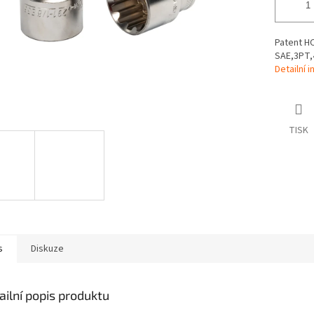
Patent HO
SAE,3PT,
Detailní 
TISK
s
Diskuze
ailní popis produktu