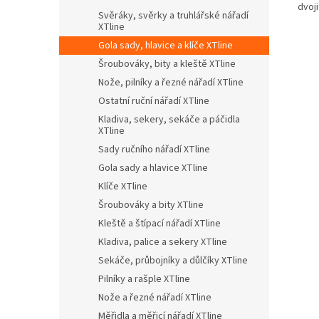
dvoj
Svěráky, svěrky a truhlářské nářadí
XTline
Gola sady, hlavice a klíče XTline
Šroubováky, bity a kleště XTline
Nože, pilníky a řezné nářadí XTline
Ostatní ruční nářadí XTline
Kladiva, sekery, sekáče a páčidla
XTline
Sady ručního nářadí XTline
Gola sady a hlavice XTline
Klíče XTline
Šroubováky a bity XTline
Kleště a štípací nářadí XTline
Kladiva, palice a sekery XTline
Sekáče, průbojníky a důlčíky XTline
Pilníky a rašple XTline
Nože a řezné nářadí XTline
Měřidla a měřicí nářadí XTline