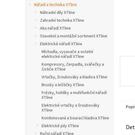
n
Nářadí a technika XTline
e
Náhradní díly XTline
l
Zahradní technika XTline
Aku nářadí XTline
Stavební a montážní sortiment XTline
Elektrické nářadí XTline
Míchadla, vysavače a ostatní
elektrické nářadí XTline
Kompresory, čerpadla, svářečky a
čističe XTline
Vrtačky, šroubováky a kladiva XTline
Brusky a leštičky XTline
Frézky, hoblíky a multifunkční nářadí
XTline
Elektrické vrtačky a šroubováky
Popi
XTline
Kombinovaná a bourací kladiva XTline
Elektrické pily XTline
Det
Ruční nářadí XTline