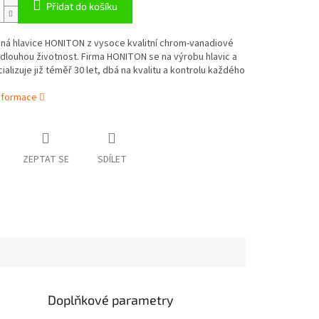
Přidat do košíku
nná hlavice HONITON z vysoce kvalitní chrom-vanadiové
 dlouhou životnost. Firma HONITON se na výrobu hlavic a
cializuje již téměř 30 let, dbá na kvalitu a kontrolu každého
informace
ZEPTAT SE
SDÍLET
Doplňkové parametry