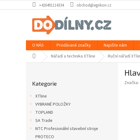
Přejít
+420491114334
obchod@egrikon.cz
na
obsah
O NÁS
Prodávané značky
Napište nám
Domů
Nářadí a technika XTline
Ruční nářadí XTli
P
Hlav
o
Přeskočit
s
Značka:
Kategorie
kategorie
t
r
XTline
a
VYBRANÉ POLOŽKY
n
TOPLAND
n
í
SA Trade
p
NTC Profesionální stavební stroje
a
PROTECO