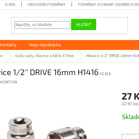
O NÁS
OBCHODNÍ PODMÍNKY
PODMÍNKY OCHRANY OSOBNÍCH Ú
HLEDAT
Kontakty
Moje objednávka
ne
Gola sady, hlavice a klíče XTline
Hlavice 1/2'' DRIVE 16mm H1
ice 1/2'' DRIVE 16mm H1416
H1416
HONITON
27 
22 Kč be
Měrná
Skla
cena: