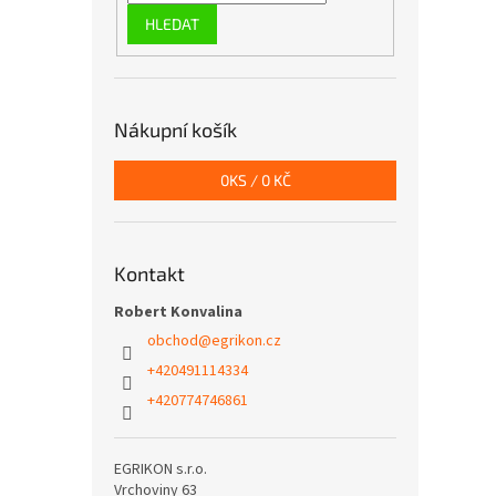
HLEDAT
Nákupní košík
0
KS /
0 KČ
Kontakt
Robert Konvalina
obchod
@
egrikon.cz
+420491114334
+420774746861
EGRIKON s.r.o.
Vrchoviny 63