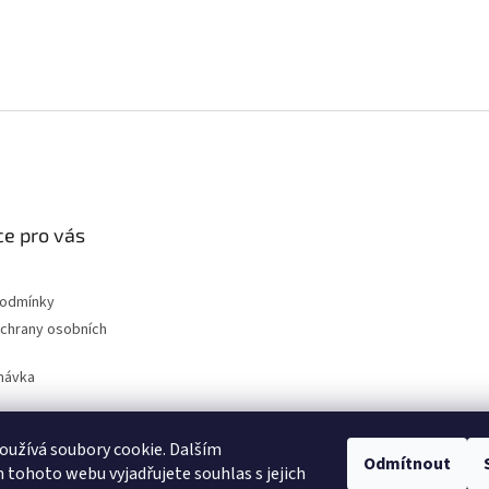
e pro vás
podmínky
chrany osobních
návka
užívá soubory cookie. Dalším
Odmítnout
nahradni-uhliky.cz
tohoto webu vyjadřujete souhlas s jejich