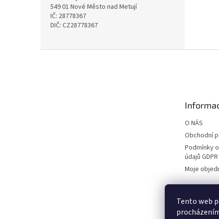
549 01 Nové Město nad Metují
IČ: 28778367
DIČ: CZ28778367
Z
á
p
a
t
Informac
í
O NÁS
Obchodní 
Podmínky o
údajů GDPR
Moje objed
Tento web po
procházením 