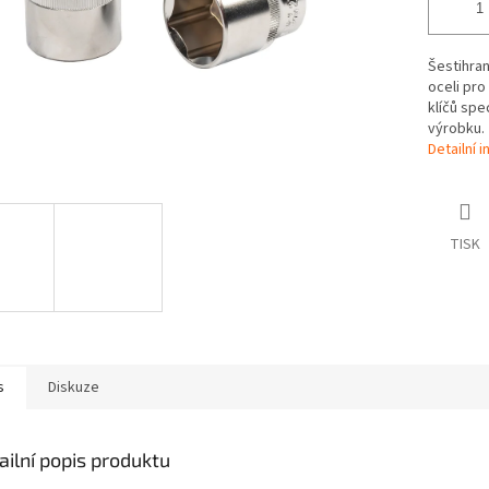
Šestihra
oceli pro
klíčů spe
výrobku.
Detailní 
TISK
s
Diskuze
ailní popis produktu