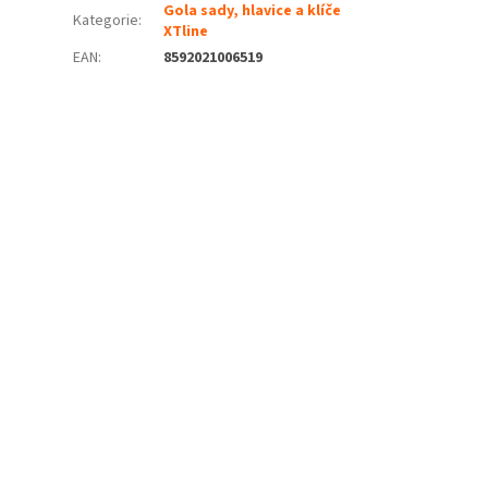
Gola sady, hlavice a klíče
Kategorie
:
XTline
EAN
:
8592021006519