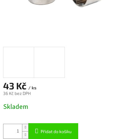
43 Kč
/ ks
36 Kč bez DPH
Měrná
Skladem
cena:
Přidat do košíku