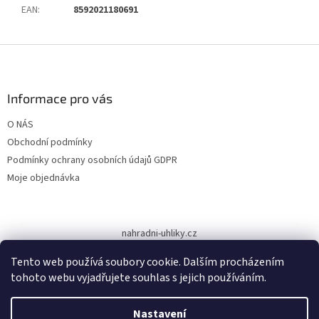
EAN
:
8592021180691
Z
á
p
a
Informace pro vás
t
O NÁS
í
Obchodní podmínky
Podmínky ochrany osobních údajů GDPR
Moje objednávka
nahradni-uhliky.cz
Tento web používá soubory cookie. Dalším procházením
tohoto webu vyjadřujete souhlas s jejich používáním.
Vytvořil Shoptet
Nastavení