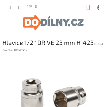
Přejít
NÁKUP
na
CZK
obsah
KOŠÍK
Hlavice 1/2'' DRIVE 23 mm H1423
H1423
Značka:
HONITON