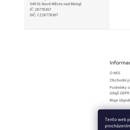
549 01 Nové Město nad Metují
IČ: 28778367
DIČ: CZ28778367
Z
á
p
a
t
Informac
í
O NÁS
Obchodní 
Podmínky o
údajů GDPR
Moje objed
Tento web po
procházením 