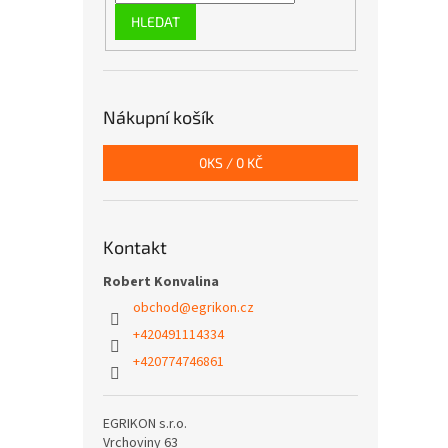
HLEDAT
Nákupní košík
0
KS /
0 KČ
Kontakt
Robert Konvalina
obchod
@
egrikon.cz
+420491114334
+420774746861
EGRIKON s.r.o.
Vrchoviny 63