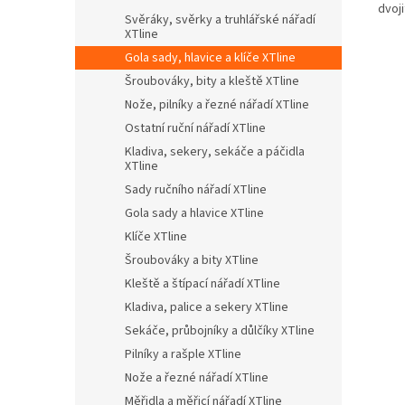
dvoj
Svěráky, svěrky a truhlářské nářadí
XTline
Gola sady, hlavice a klíče XTline
Šroubováky, bity a kleště XTline
Nože, pilníky a řezné nářadí XTline
Ostatní ruční nářadí XTline
Kladiva, sekery, sekáče a páčidla
XTline
Sady ručního nářadí XTline
Gola sady a hlavice XTline
Klíče XTline
Šroubováky a bity XTline
Kleště a štípací nářadí XTline
Kladiva, palice a sekery XTline
Sekáče, průbojníky a důlčíky XTline
Pilníky a rašple XTline
Nože a řezné nářadí XTline
Měřidla a měřicí nářadí XTline