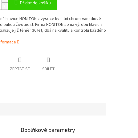
Přidat do košíku
nná hlavice HONITON z vysoce kvalitní chrom-vanadiové
 dlouhou životnost. Firma HONITON se na výrobu hlavic a
cializuje již téměř 30 let, dbá na kvalitu a kontrolu každého
informace
ZEPTAT SE
SDÍLET
Doplňkové parametry