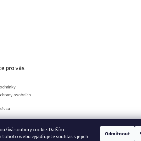
e pro vás
podmínky
chrany osobních
návka
užívá soubory cookie. Dalším
Odmítnout
nahradni-uhliky.cz
tohoto webu vyjadřujete souhlas s jejich