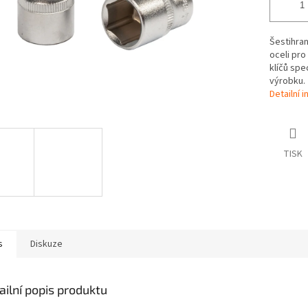
Šestihra
oceli pro
klíčů spe
výrobku.
Detailní 
TISK
s
Diskuze
ailní popis produktu