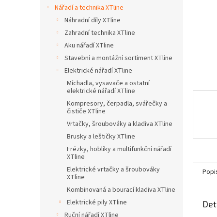
n
Nářadí a technika XTline
e
Náhradní díly XTline
l
Zahradní technika XTline
Aku nářadí XTline
Stavební a montážní sortiment XTline
Elektrické nářadí XTline
Míchadla, vysavače a ostatní
elektrické nářadí XTline
Kompresory, čerpadla, svářečky a
čističe XTline
Vrtačky, šroubováky a kladiva XTline
Brusky a leštičky XTline
Frézky, hoblíky a multifunkční nářadí
XTline
Elektrické vrtačky a šroubováky
Popi
XTline
Kombinovaná a bourací kladiva XTline
Elektrické pily XTline
Det
Ruční nářadí XTline