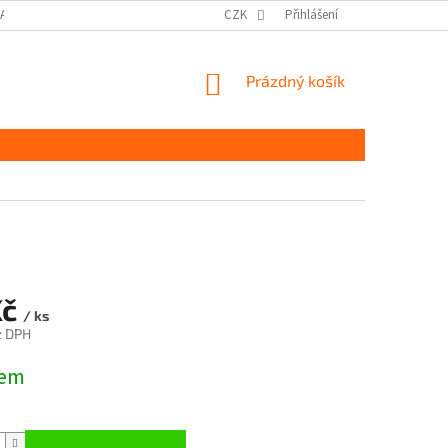
DAJŮ GDPR
MOJE OBJEDNÁVKA
CZK
Přihlášení
NÁKUPNÍ
Prázdný košík
KOŠÍK
Kč
/ ks
z DPH
dem