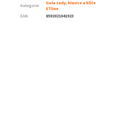
Gola sady, hlavice a klíče
Kategorie
:
XTline
EAN
:
8592021041923