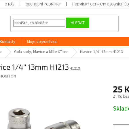
O NÁS
OBCHODNÍ PODMÍNKY
PODMÍNKY OCHRANY OSOBNÍCH Ú
HLEDAT
Kontakty
Moje objednávka
ne
Gola sady, hlavice a klíče XTline
Hlavice 1/4'' 13mm H1213
ice 1/4'' 13mm H1213
H1213
HONITON
25 
21 Kč be
Měrná
Skla
cena: