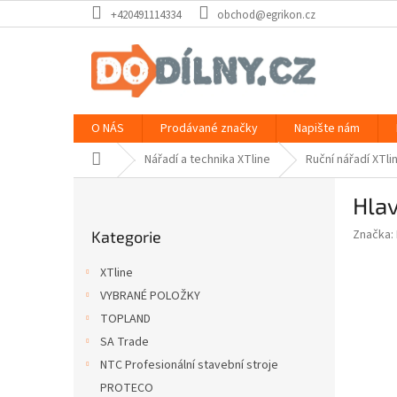
Přejít
+420491114334
obchod@egrikon.cz
na
obsah
O NÁS
Prodávané značky
Napište nám
Domů
Nářadí a technika XTline
Ruční nářadí XTli
P
Hlav
o
Přeskočit
s
Značka:
Kategorie
kategorie
t
r
XTline
a
VYBRANÉ POLOŽKY
n
TOPLAND
n
í
SA Trade
p
NTC Profesionální stavební stroje
a
PROTECO