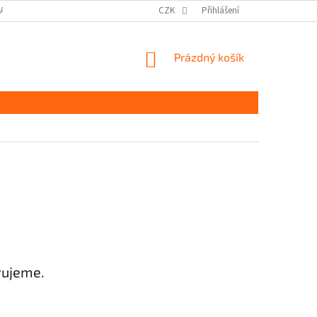
DAJŮ GDPR
MOJE OBJEDNÁVKA
CZK
Přihlášení
NÁKUPNÍ
Prázdný košík
KOŠÍK
vujeme.