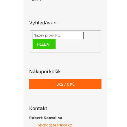
Náš TIP
Vyhledávání
HLEDAT
Nákupní košík
0
KS /
0 KČ
Kontakt
Robert Konvalina
obchod
@
egrikon.cz