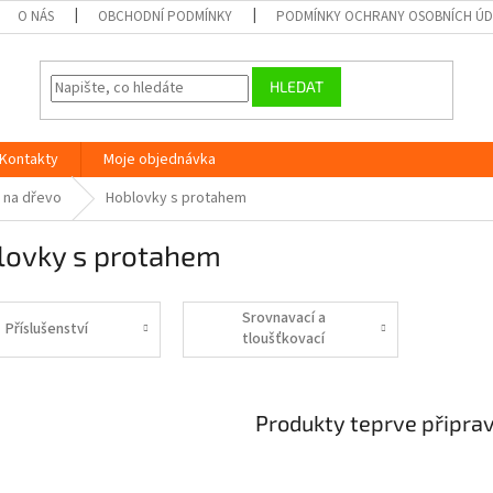
O NÁS
OBCHODNÍ PODMÍNKY
PODMÍNKY OCHRANY OSOBNÍCH Ú
HLEDAT
Kontakty
Moje objednávka
 na dřevo
Hoblovky s protahem
lovky s protahem
Srovnavací a
Příslušenství
tloušťkovací
frézky
Produkty teprve připra