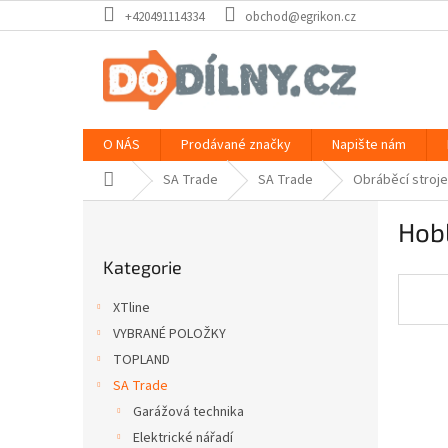
Přejít
+420491114334
obchod@egrikon.cz
na
obsah
O NÁS
Prodávané značky
Napište nám
Domů
SA Trade
SA Trade
Obráběcí stroje
P
Hob
o
Přeskočit
s
Kategorie
kategorie
t
r
XTline
a
VYBRANÉ POLOŽKY
n
TOPLAND
n
í
SA Trade
p
Garážová technika
a
Elektrické nářadí