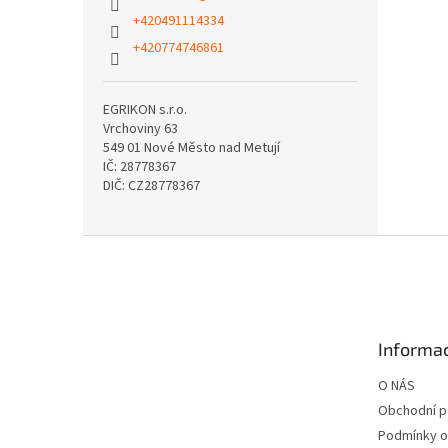
+420491114334
+420774746861
EGRIKON s.r.o.
Vrchoviny 63
549 01 Nové Město nad Metují
IČ: 28778367
DIČ: CZ28778367
Z
á
p
a
t
Informac
í
O NÁS
Obchodní 
Podmínky o