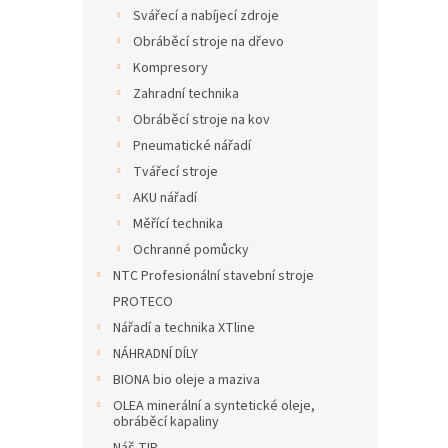
n
Svářecí a nabíjecí zdroje
e
Obráběcí stroje na dřevo
l
Kompresory
Zahradní technika
Obráběcí stroje na kov
Pneumatické nářadí
Tvářecí stroje
AKU nářadí
Měřící technika
Ochranné pomůcky
NTC Profesionální stavební stroje
PROTECO
Nářadí a technika XTline
NÁHRADNÍ DÍLY
BIONA bio oleje a maziva
OLEA minerální a syntetické oleje,
obráběcí kapaliny