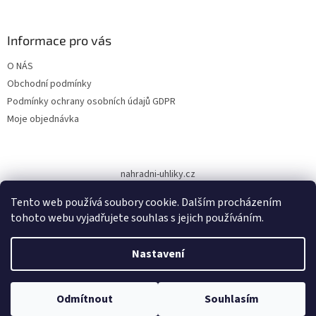
á
p
a
Informace pro vás
t
O NÁS
í
Obchodní podmínky
Podmínky ochrany osobních údajů GDPR
Moje objednávka
nahradni-uhliky.cz
Tento web používá soubory cookie. Dalším procházením
tohoto webu vyjadřujete souhlas s jejich používáním.
Vytvořil Shoptet
Nastavení
Copyright 2026
www.dodilny.cz
. Všechna práva vyhrazena.
Upravit
Odmítnout
Souhlasím
nastavení cookies