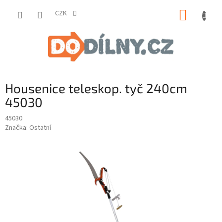
Přejít
NÁKUP
na
CZK
obsah
KOŠÍK
Housenice teleskop. tyč 240cm
45030
45030
Značka:
Ostatní