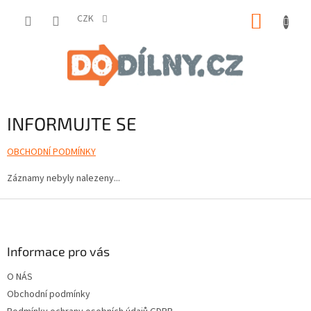
Přejít
NÁKUP
na
CZK
obsah
KOŠÍK
INFORMUJTE SE
OBCHODNÍ PODMÍNKY
Záznamy nebyly nalezeny...
Z
á
p
a
Informace pro vás
t
O NÁS
í
Obchodní podmínky