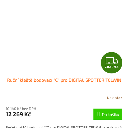
Z
ZDARMA
D
Ruční kleště bodovací "C" pro DIGITAL SPOTTER TELWIN
A
R
Na dotaz
M
10 140 Kč bez DPH
12 269 Kč
Do košíku
A
Ruční kleště bodovací "C" pro DIGITAL SPOTTER TELWIN je praktický