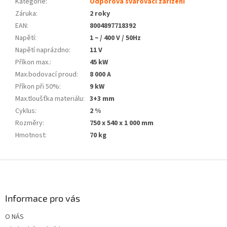
Kategorie
:
Odporová svařovací zařízení
Záruka
:
2 roky
EAN
:
8004897718392
Napětí
:
1 ~ / 400 V / 50Hz
Napětí naprázdno
:
11 V
Příkon max.
:
45 kW
Max.bodovací proud
:
8 000 A
Příkon při 50%
:
9 kW
Max.tloušťka materiálu
:
3+3 mm
Cyklus
:
2 %
Rozměry
:
750 x 540 x 1 000 mm
Hmotnost
:
70 kg
Z
á
p
a
Informace pro vás
t
O NÁS
í