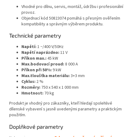
Vhodné pro dílnu, servis, montáž, údržbu i profesionální
provoz.
Objednací kód 50823074 pomáhá s přesným ověřením
kompatibility a správným výběrem produktu.
Technické parametry
Napětí:
1 ~/400 V/50Hz
Napětí naprázdno:
11 V
Příkon max.:
45 kW
Max.bodovací proud:
8 000 A
Příkon při 50%:
9 kW
Max.tloušťka materiálu:
3+3 mm
Cyklus:
2 %
Rozměry:
750 x 540 x 1 000 mm
Hmotnost:
70 kg
Produkt je vhodný pro zákazníky, kteří hledají spolehlivé
dílenské vybavení s jasně uvedenými parametry a praktickým
použitím.
Doplňkové parametry