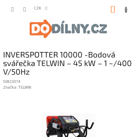
Přejít
NÁKUP
na
CZK
obsah
KOŠÍK
INVERSPOTTER 10000 -Bodová
svářečka TELWIN – 45 kW – 1 ~/400
V/50Hz
50823074
Značka:
TELWIN