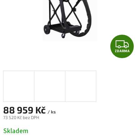
Z
ZDARMA
D
A
R
M
A
88 959 Kč
/ ks
73 520 Kč bez DPH
Měrná
Skladem
cena: