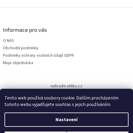
Z
á
p
a
Informace pro vás
t
O NÁS
í
Obchodní podmínky
Podmínky ochrany osobních údajů GDPR
Moje objednávka
nahradni-uhliky.cz
Tento web používá soubory cookie. Dalším procházením
tohoto webu vyjadřujete souhlas s jejich používáním.
Vytvořil Shoptet
Nastavení