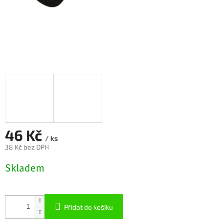
46 Kč
/ ks
38 Kč bez DPH
Měrná
Skladem
cena:
Přidat do košíku