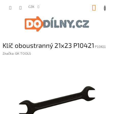
Přejít
NÁKUP
na
CZK
obsah
KOŠÍK
Klíč oboustranný 21x23 P10421
P10421
Značka:
GK TOOLS