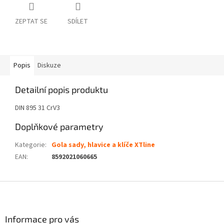
ZEPTAT SE
SDÍLET
Popis
Diskuze
Detailní popis produktu
DIN 895 31 CrV3
Doplňkové parametry
Kategorie
:
Gola sady, hlavice a klíče XTline
EAN
:
8592021060665
Z
á
p
a
Informace pro vás