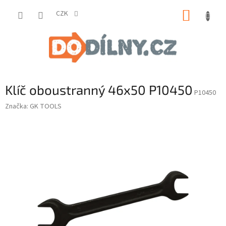
Přejít
NÁKUP
na
CZK
obsah
KOŠÍK
Klíč oboustranný 46x50 P10450
P10450
Značka:
GK TOOLS