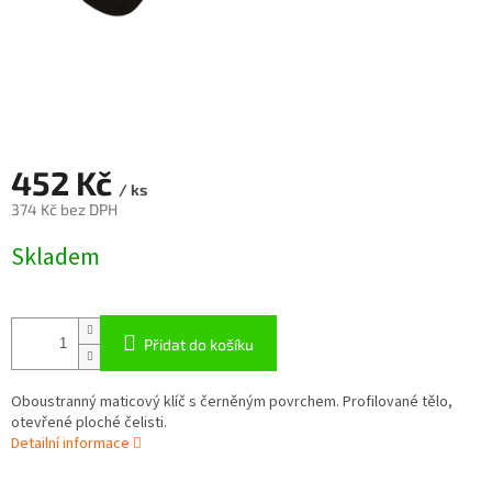
452 Kč
/ ks
374 Kč bez DPH
Měrná
Skladem
cena:
Přidat do košíku
Oboustranný maticový klíč s černěným povrchem. Profilované tělo,
otevřené ploché čelisti.
Detailní informace