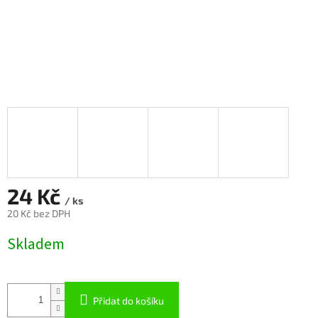
24 Kč
/ ks
20 Kč bez DPH
Měrná
Skladem
cena:
Přidat do košíku