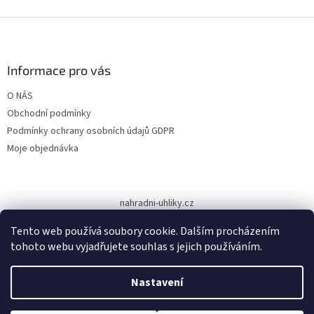
Z
á
p
a
Informace pro vás
t
O NÁS
í
Obchodní podmínky
Podmínky ochrany osobních údajů GDPR
Moje objednávka
nahradni-uhliky.cz
Tento web používá soubory cookie. Dalším procházením
tohoto webu vyjadřujete souhlas s jejich používáním.
Vytvořil Shoptet
Nastavení