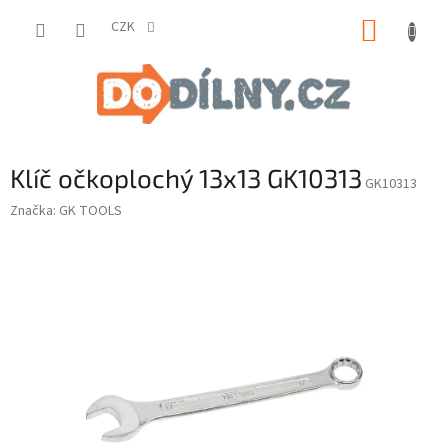
Přejít
NÁKUP
na
CZK
obsah
KOŠÍK
Klíč očkoplochý 13x13 GK10313
GK10313
Značka:
GK TOOLS