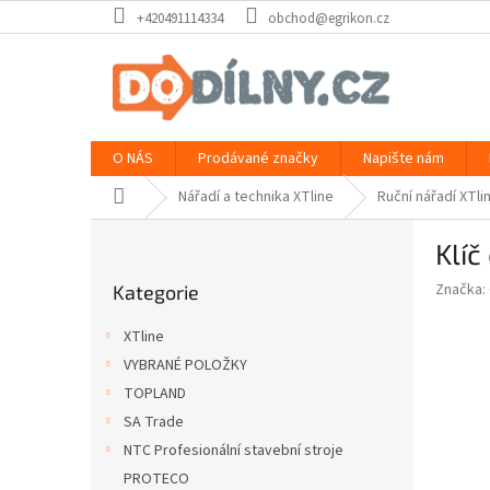
Přejít
+420491114334
obchod@egrikon.cz
na
obsah
O NÁS
Prodávané značky
Napište nám
Domů
Nářadí a technika XTline
Ruční nářadí XTli
P
Klí
o
Přeskočit
s
Značka:
Kategorie
kategorie
t
r
XTline
a
VYBRANÉ POLOŽKY
n
TOPLAND
n
í
SA Trade
p
NTC Profesionální stavební stroje
a
PROTECO