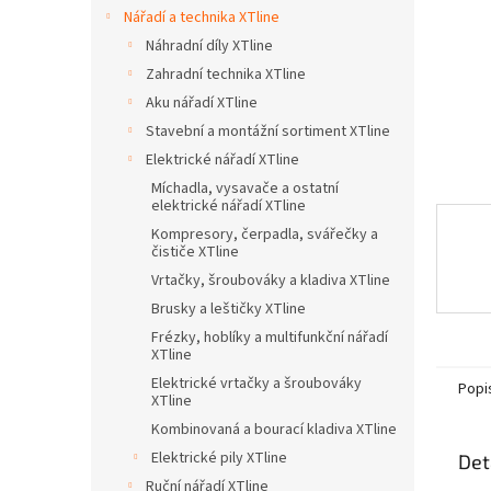
n
Nářadí a technika XTline
e
Náhradní díly XTline
l
Zahradní technika XTline
Aku nářadí XTline
Stavební a montážní sortiment XTline
Elektrické nářadí XTline
Míchadla, vysavače a ostatní
elektrické nářadí XTline
Kompresory, čerpadla, svářečky a
čističe XTline
Vrtačky, šroubováky a kladiva XTline
Brusky a leštičky XTline
Frézky, hoblíky a multifunkční nářadí
XTline
Elektrické vrtačky a šroubováky
Popi
XTline
Kombinovaná a bourací kladiva XTline
Elektrické pily XTline
Det
Ruční nářadí XTline