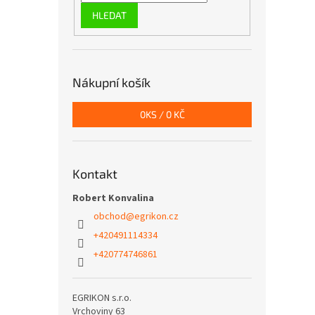
HLEDAT
Nákupní košík
0
KS /
0 KČ
Kontakt
Robert Konvalina
obchod
@
egrikon.cz
+420491114334
+420774746861
EGRIKON s.r.o.
Vrchoviny 63