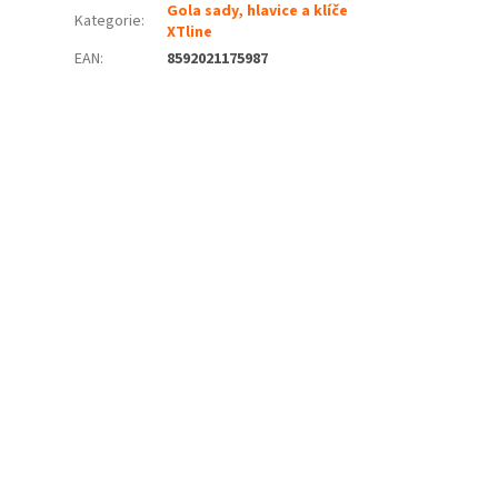
Gola sady, hlavice a klíče
Kategorie
:
XTline
EAN
:
8592021175987