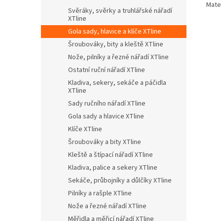
Mater
Svěráky, svěrky a truhlářské nářadí
XTline
Gola sady, hlavice a klíče XTline
Šroubováky, bity a kleště XTline
Nože, pilníky a řezné nářadí XTline
Ostatní ruční nářadí XTline
Kladiva, sekery, sekáče a páčidla
XTline
Sady ručního nářadí XTline
Gola sady a hlavice XTline
Klíče XTline
Šroubováky a bity XTline
Kleště a štípací nářadí XTline
Kladiva, palice a sekery XTline
Sekáče, průbojníky a důlčíky XTline
Pilníky a rašple XTline
Nože a řezné nářadí XTline
Měřidla a měřicí nářadí XTline