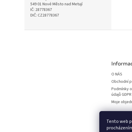
549 01 Nové Město nad Metují
IČ: 28778367
DIČ: CZ28778367
Z
á
p
a
t
Informac
í
O NÁS
Obchodní 
Podmínky o
údajů GDPR
Moje objed
Tento web po
procházením 