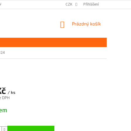
DAJŮ GDPR
MOJE OBJEDNÁVKA
CZK
Přihlášení
NÁKUPNÍ
Prázdný košík
KOŠÍK
324
Kč
/ ks
z DPH
dem