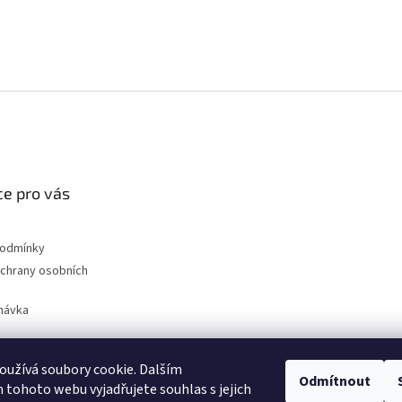
e pro vás
podmínky
chrany osobních
návka
užívá soubory cookie. Dalším
Odmítnout
nahradni-uhliky.cz
tohoto webu vyjadřujete souhlas s jejich