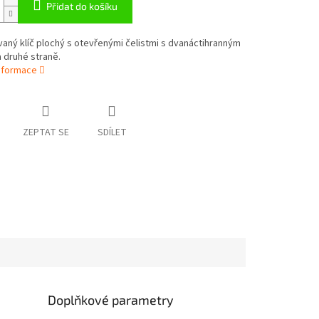
Přidat do košíku
ný klíč plochý s otevřenými čelistmi s dvanáctihranným
 druhé straně.
informace
ZEPTAT SE
SDÍLET
Doplňkové parametry