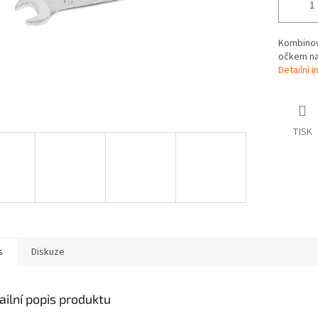
Kombinova
očkem na
Detailní 
TISK
s
Diskuze
ailní popis produktu