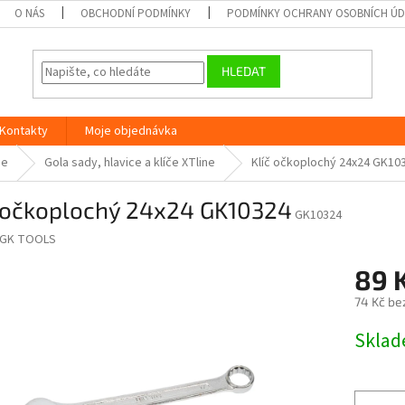
O NÁS
OBCHODNÍ PODMÍNKY
PODMÍNKY OCHRANY OSOBNÍCH Ú
HLEDAT
Kontakty
Moje objednávka
ne
Gola sady, hlavice a klíče XTline
Klíč očkoplochý 24x24 GK10
č očkoplochý 24x24 GK10324
GK10324
GK TOOLS
89 
74 Kč be
Měrná
Skla
cena: