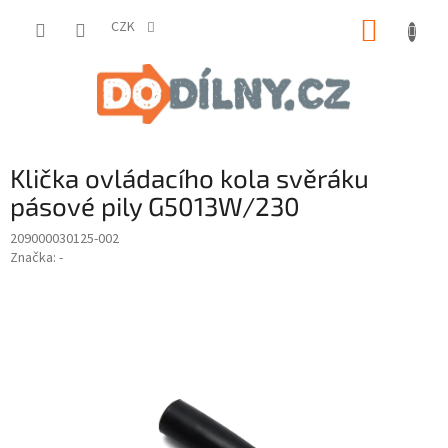
Přejít
NÁKUP
na
CZK
obsah
KOŠÍK
Klička ovládacího kola svěráku
pásové pily G5013W/230
209000030125-002
Značka:
-