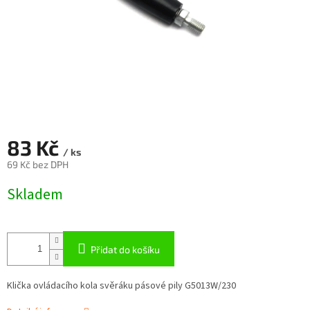
83 Kč
/ ks
69 Kč bez DPH
Měrná
Skladem
cena:
Přidat do košíku
Klička ovládacího kola svěráku pásové pily G5013W/230