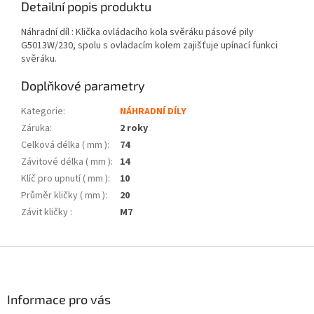
Detailní popis produktu
Náhradní díl : Klička ovládacího kola svěráku pásové pily
G5013W/230, spolu s ovladacím kolem zajišťuje upínací funkci
svěráku.
Doplňkové parametry
Kategorie
:
NÁHRADNÍ DÍLY
Záruka
:
2 roky
Celková délka ( mm )
:
74
Závitové délka ( mm )
:
14
Klíč pro upnutí ( mm )
:
10
Průměr kličky ( mm )
:
20
Závit kličky
:
M7
Z
á
p
a
Informace pro vás