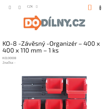
Přejít
NÁKUP
na
CZK
obsah
KOŠÍK
KO-8 -Závěsný -Organizér – 400 x
400 x 110 mm – 1 ks
K0100008
Značka:
-