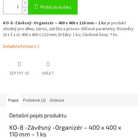
Přidat do košíku
KO-8 -Závěsný -Organizér – 400 x 400 x 110 mm – 1 ks
je produkt
vhodný pro dílnu, servis, údržbu a provoz. Klíčové parametry: Rozměry
(d x š x v): 400 x 400 x 110 mm; Držáky: 1 ks; Závěsné boxy: 7 ks.
Detailní informace
ZEPTAT SE
SDÍLET
Popis
Podobné (2)
Diskuze
Detailní popis produktu
KO-8 -Závěsný -Organizér – 400 x 400 x
110 mm – 1 ks