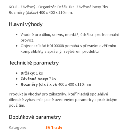
KO-8 - Závěsný - Organizér. Držák 1ks. Závěsné boxy 7ks.
Rozměry (dxšxv) 400 x 400 x 110 mm.
Hlavní výhody
Vhodné pro dílnu, servis, montáž, údržbu i profesionální
provoz.
Objednací kód K0100008 pomáhá s přesným ověřením
kompatibility a správným výběrem produktu.
Technické parametry
Držáky:
1 ks
Závěsné boxy:
7 ks
Rozměry (d x š x v):
400 x 400 x 110 mm
Produkt je vhodný pro zákazníky, kteří hledají spolehlivé
dílenské vybavení s jasně uvedenými parametry a praktickým
použitím.
Doplňkové parametry
Kategorie
:
SA Trade