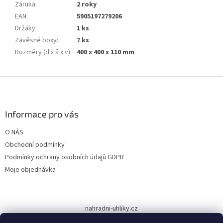
Záruka
:
2 roky
EAN
:
5905197279206
Držáky
:
1 ks
Závěsné boxy
:
7 ks
Rozměry (d x š x v)
:
400 x 400 x 110 mm
Z
á
p
a
Informace pro vás
t
O NÁS
í
Obchodní podmínky
Podmínky ochrany osobních údajů GDPR
Moje objednávka
nahradni-uhliky.cz