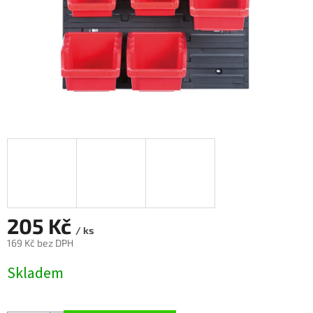
205 Kč
/ ks
169 Kč bez DPH
Měrná
Skladem
cena: