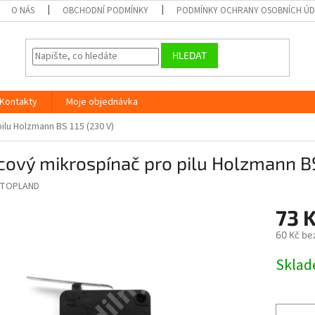
O NÁS
OBCHODNÍ PODMÍNKY
PODMÍNKY OCHRANY OSOBNÍCH Ú
HLEDAT
Kontakty
Moje objednávka
ilu Holzmann BS 115 (230 V)
ový mikrospínač pro pilu Holzmann BS
TOPLAND
73 
60 Kč be
Měrná
Skla
cena: