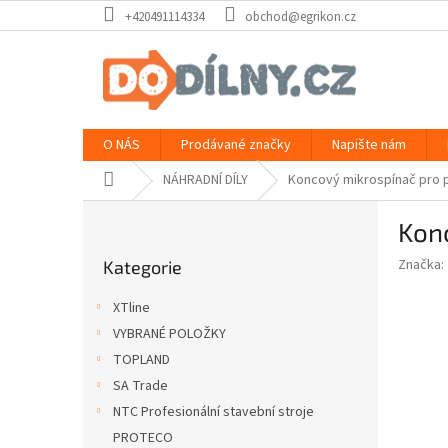
Přejít
+420491114334
obchod@egrikon.cz
na
obsah
O NÁS
Prodávané značky
Napište nám
Domů
NÁHRADNÍ DÍLY
Koncový mikrospínač pro p
P
Konc
o
Přeskočit
s
Značka:
Kategorie
kategorie
t
r
XTline
a
VYBRANÉ POLOŽKY
n
TOPLAND
n
í
SA Trade
p
NTC Profesionální stavební stroje
a
PROTECO