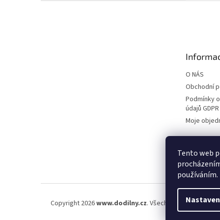
Z
á
p
a
t
Informac
í
O NÁS
Obchodní 
Podmínky o
údajů GDPR
Moje objed
Tento web po
procházením 
používáním.
Nastaven
Copyright 2026
www.dodilny.cz
. Všechna práva vyhraze