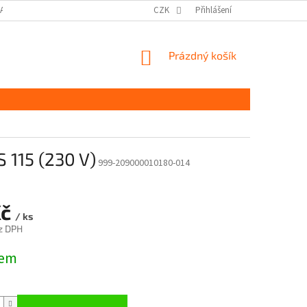
DAJŮ GDPR
MOJE OBJEDNÁVKA
CZK
Přihlášení
NÁKUPNÍ
Prázdný košík
KOŠÍK
 115 (230 V)
999-209000010180-014
Kč
/ ks
z DPH
dem