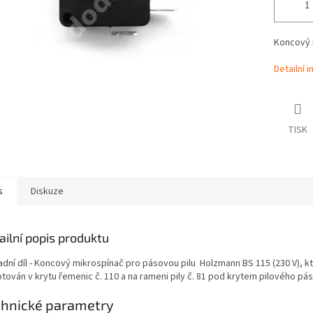
Koncový 
Detailní 
TISK
s
Diskuze
ailní popis produktu
adní díl - Koncový mikrospínač pro pásovou pilu Holzmann BS 115 (230 V), kt
ován v krytu řemenic č. 110 a na rameni pily č. 81 pod krytem pilového pás
chnické parametry