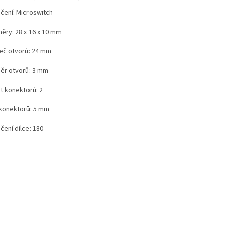
čení: Microswitch
ěry: 28 x 16 x 10 mm
eč otvorů: 24 mm
ěr otvorů: 3 mm
t konektorů: 2
 konektorů: 5 mm
čení dílce: 180