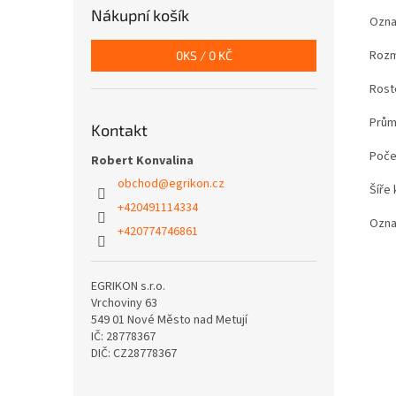
Nákupní košík
Ozna
Rozm
0
KS /
0 KČ
Rost
Prům
Kontakt
Poče
Robert Konvalina
obchod
@
egrikon.cz
Šíře
+420491114334
Ozna
+420774746861
EGRIKON s.r.o.
Vrchoviny 63
549 01 Nové Město nad Metují
IČ: 28778367
DIČ: CZ28778367