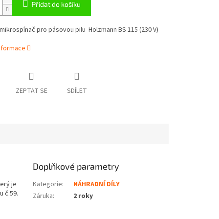
Přidat do košíku
mikrospínač pro pásovou pilu Holzmann BS 115 (230 V)
informace
ZEPTAT SE
SDÍLET
Doplňkové parametry
erý je
Kategorie
:
NÁHRADNÍ DÍLY
u č.59.
Záruka
:
2 roky