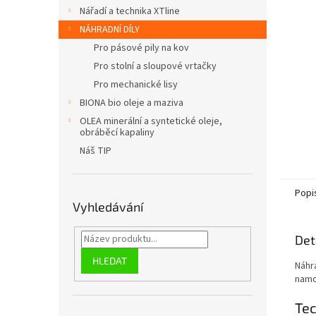
n
Nářadí a technika XTline
e
NÁHRADNÍ DÍLY
l
Pro pásové pily na kov
Pro stolní a sloupové vrtačky
Pro mechanické lisy
BIONA bio oleje a maziva
OLEA minerální a syntetické oleje,
obráběcí kapaliny
Náš TIP
Popi
Vyhledávání
Det
HLEDAT
Náhr
namot
Te