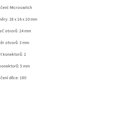
čení: Microswitch
ěry: 28 x 16 x 10 mm
eč otvorů: 24 mm
ěr otvorů: 3 mm
t konektorů: 2
 konektorů: 5 mm
čení dílce: 180