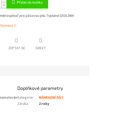
Přidat do košíku
mikrospínač pro pásovou pilu Topland G5012WA
informace
ZEPTAT SE
SDÍLET
Doplňkové parametry
e namotován
Kategorie
:
NÁHRADNÍ DÍLY
Záruka
:
2 roky