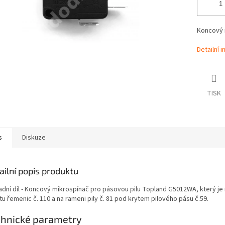
Koncový 
Detailní 
TISK
s
Diskuze
ailní popis produktu
adní díl - Koncový mikrospínač pro pásovou pilu Topland G5012WA, který j
tu řemenic č. 110 a na rameni pily č. 81 pod krytem pilového pásu č.59.
chnické parametry