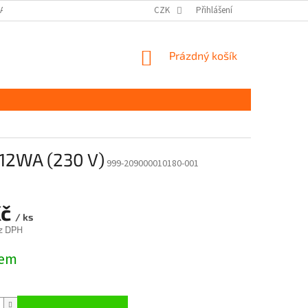
DAJŮ GDPR
MOJE OBJEDNÁVKA
CZK
Přihlášení
NÁKUPNÍ
Prázdný košík
KOŠÍK
012WA (230 V)
999-209000010180-001
Kč
/ ks
z DPH
dem