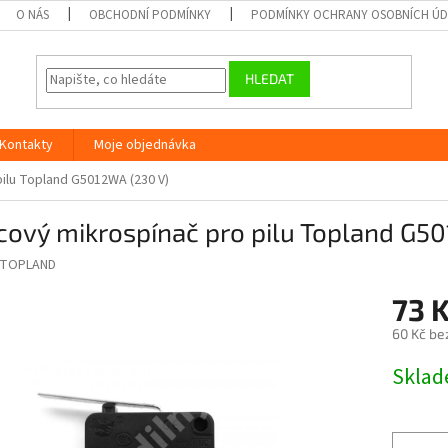
O NÁS
OBCHODNÍ PODMÍNKY
PODMÍNKY OCHRANY OSOBNÍCH Ú
HLEDAT
Kontakty
Moje objednávka
ilu Topland G5012WA (230 V)
ový mikrospínač pro pilu Topland G5
TOPLAND
73 
60 Kč be
Měrná
Skla
cena: