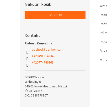
Nákupní košík
Ozna
Rozm
0
KS /
0 KČ
Rost
Prům
Kontakt
Poče
Robert Konvalina
obchod
@
egrikon.cz
Šíře
+420491114334
Ozna
+420774746861
EGRIKON s.r.o.
Vrchoviny 63
549 01 Nové Město nad Metují
IČ: 28778367
DIČ: CZ28778367