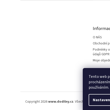
Z
á
p
a
t
Informac
í
O NÁS
Obchodní 
Podmínky o
údajů GDPR
Moje objed
Tento web po
procházením 
používáním.
Nastaven
Copyright 2026
www.dodilny.cz
. Všechna práva vyhraze