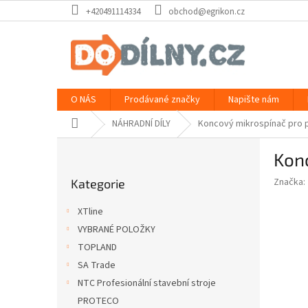
Přejít
+420491114334
obchod@egrikon.cz
na
obsah
O NÁS
Prodávané značky
Napište nám
Domů
NÁHRADNÍ DÍLY
Koncový mikrospínač pro p
P
Konc
o
Přeskočit
s
Značka:
Kategorie
kategorie
t
r
XTline
a
VYBRANÉ POLOŽKY
n
TOPLAND
n
í
SA Trade
p
NTC Profesionální stavební stroje
a
PROTECO