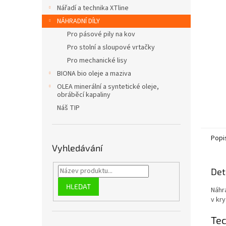
n
Nářadí a technika XTline
e
NÁHRADNÍ DÍLY
l
Pro pásové pily na kov
Pro stolní a sloupové vrtačky
Pro mechanické lisy
BIONA bio oleje a maziva
OLEA minerální a syntetické oleje,
obráběcí kapaliny
Náš TIP
Popi
Vyhledávání
Det
HLEDAT
Náhr
v kry
Te