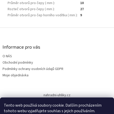
Průměr otvorů pro čepy ( mm )
:
10
Rozteč otvorů pro čepy ( mm )
:
27
Průměr otvorů pro čep horního vodítka ( mm )
:
9
Z
á
p
a
Informace pro vás
t
O NÁS
í
Obchodní podmínky
Podmínky ochrany osobních údajů GDPR
Moje objednávka
nahradni-uhliky.cz
Tento web používá soubory cookie. Dalším procházením
tohoto webu vyjadřujete souhlas s jejich používáním.