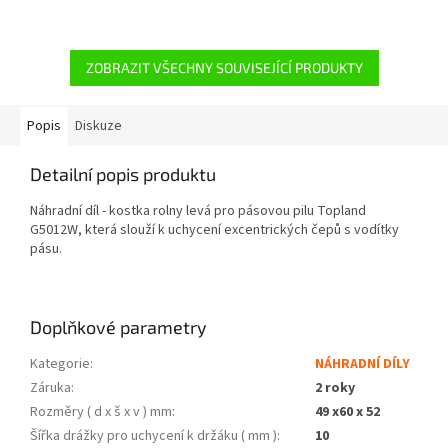
ZOBRAZIT VŠECHNY SOUVISEJÍCÍ PRODUKTY
Popis
Diskuze
Detailní popis produktu
Náhradní díl - kostka rolny levá pro pásovou pilu Topland
G5012W, která slouží k uchycení excentrických čepů s vodítky
pásu.
Doplňkové parametry
Kategorie
:
NÁHRADNÍ DÍLY
Záruka
:
2 roky
Rozměry ( d x š x v ) mm
:
49 x60 x 52
Šířka drážky pro uchycení k držáku ( mm )
:
10