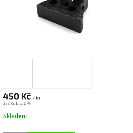
450 Kč
/ ks
372 Kč bez DPH
Měrná
Skladem
cena: