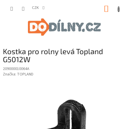
Přejít
NÁKUP
na
CZK
obsah
KOŠÍK
Kostka pro rolny levá Topland
G5012W
209000010064A
Značka:
TOPLAND