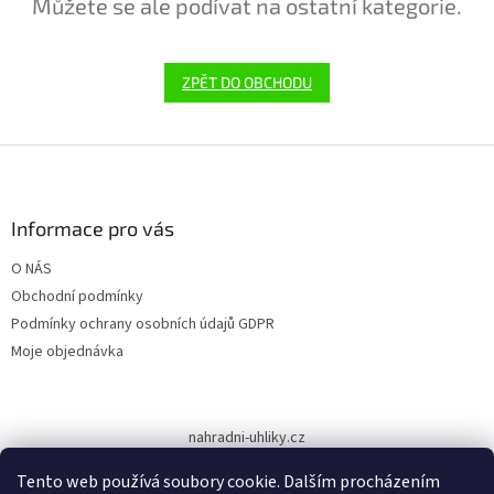
Můžete se ale podívat na ostatní kategorie.
ZPĚT DO OBCHODU
Z
á
p
a
Informace pro vás
t
O NÁS
í
Obchodní podmínky
Podmínky ochrany osobních údajů GDPR
Moje objednávka
nahradni-uhliky.cz
Tento web používá soubory cookie. Dalším procházením