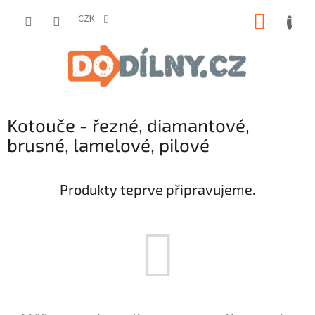
Přejít
NÁKUP
na
CZK
obsah
KOŠÍK
Kotouče - řezné, diamantové,
brusné, lamelové, pilové
Produkty teprve připravujeme.