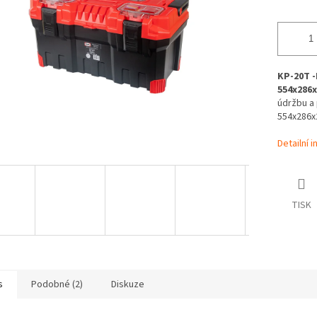
KP-20T -
554x286x
údržbu a 
554x286x
Detailní 
TISK
s
Podobné (2)
Diskuze