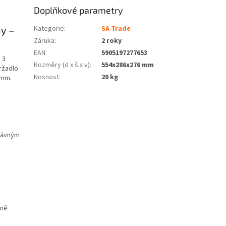
Doplňkové parametry
hy –
Kategorie
:
SA Trade
Záruka
:
2 roky
EAN
:
5905197277653
 3
Rozměry (d x š x v)
:
554x286x276 mm
držadlo
Nosnost
:
20 kg
 mm.
rávným
sně