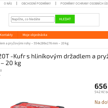
O NÁS
OBCHODNÍ PODMÍNKY
PODMÍNKY OCHRANY OSOBNÍCH Ú
HLEDAT
Kontakty
Moje objednávka
dlem a pryžovými rohy – 554x286x276 mm – 20 kg
20T -Kufr s hliníkovým držadlem a pr
– 20 kg
0
-
656
542 Kč b
Měrná
Na do
cena: