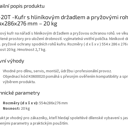
ailní popis produktu
20T -Kufr s hliníkovým držadlem a pryžovými ro
4x286x276 mm – 20 kg
tový kufr na nářadí s hliníkovým držadlem a pryžovou ochranou rohů. ve víku
ené prostory pro uložení drobností. vyjímatelná vnitřní polička. hliníkové 
. pryžové ochrany spodních rohů kufru. Rozměry ( d x š x v ) 554 x 286 x 276
ost 20 kg. Hmotnost 2,7 kg.
vní výhody
Vhodné pro dílnu, servis, montáž, údržbu i profesionální provoz.
Objednací kód K0600020 pomáhá s přesným ověřením kompatibility a sp
výběrem produktu.
hnické parametry
Rozměry (d x š x v):
554x286x276 mm
Nosnost:
20 kg
kt je vhodný pro zákazníky, kteří hledají spolehlivé dílenské vybavení s ja
enými parametry a praktickým použitím.