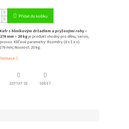
Přidat do košíku
Kufr s hliníkovým držadlem a pryžovými rohy –
276 mm – 20 kg
je produkt vhodný pro dílnu, servis,
provoz. Klíčové parametry: Rozměry (d x š x v):
276 mm; Nosnost: 20 kg.
informace
ZEPTAT SE
SDÍLET