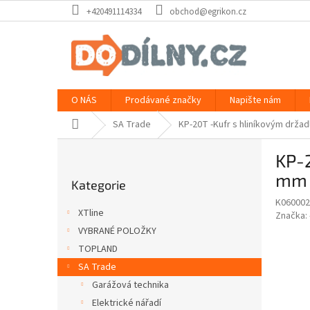
Přejít
+420491114334
obchod@egrikon.cz
na
obsah
O NÁS
Prodávané značky
Napište nám
Domů
SA Trade
KP-20T -Kufr s hliníkovým drža
P
KP-
o
Přeskočit
s
mm 
Kategorie
kategorie
t
K060002
r
XTline
Značka:
a
VYBRANÉ POLOŽKY
n
TOPLAND
n
í
SA Trade
p
Garážová technika
a
Elektrické nářadí