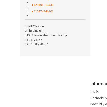
+420491114334
+420774746861
EGRIKON s.r.o.
Vrchoviny 63
549 01 Nové Město nad Metují
IČ: 28778367
DIČ: CZ28778367
Z
á
p
a
t
Informac
í
O NÁS
Obchodní 
Podmínky o