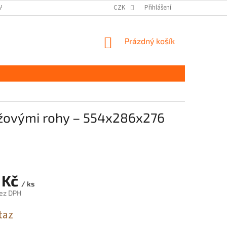
DAJŮ GDPR
MOJE OBJEDNÁVKA
CZK
Přihlášení
NÁKUPNÍ
Prázdný košík
KOŠÍK
yžovými rohy – 554x286x276
 Kč
/ ks
ez DPH
taz