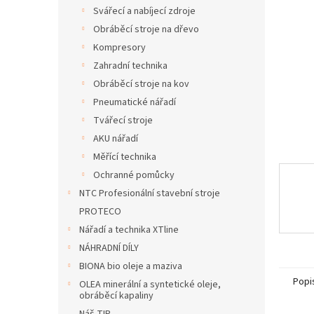
n
Svářecí a nabíjecí zdroje
e
Obráběcí stroje na dřevo
l
Kompresory
Zahradní technika
Obráběcí stroje na kov
Pneumatické nářadí
Tvářecí stroje
AKU nářadí
Měřící technika
Ochranné pomůcky
NTC Profesionální stavební stroje
PROTECO
Nářadí a technika XTline
NÁHRADNÍ DÍLY
BIONA bio oleje a maziva
Popi
OLEA minerální a syntetické oleje,
obráběcí kapaliny