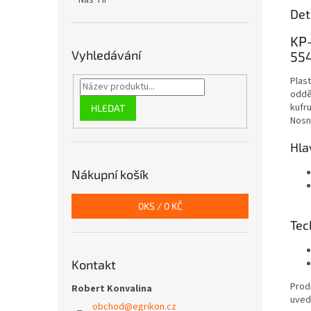
Náš TIP
Det
KP-
Vyhledávání
55
Plas
odděl
kufru
HLEDAT
Nosn
Hla
Nákupní košík
0
KS /
0 KČ
Tec
Kontakt
Produ
Robert Konvalina
uved
obchod
@
egrikon.cz