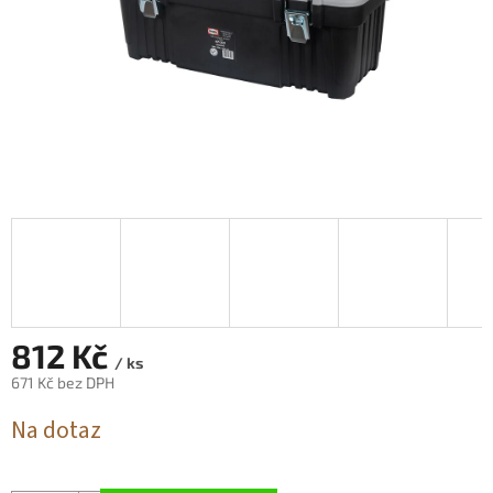
812 Kč
/ ks
671 Kč bez DPH
Měrná
Na dotaz
cena: