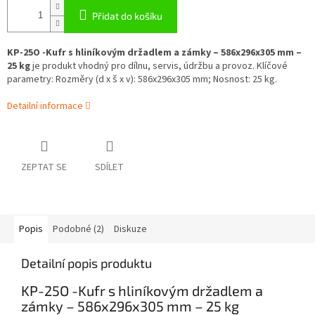
Přidat do košíku
KP-25O -Kufr s hliníkovým držadlem a zámky – 586x296x305 mm –
25 kg
je produkt vhodný pro dílnu, servis, údržbu a provoz. Klíčové
parametry: Rozměry (d x š x v): 586x296x305 mm; Nosnost: 25 kg.
Detailní informace
ZEPTAT SE
SDÍLET
Popis
Podobné (2)
Diskuze
Detailní popis produktu
KP-25O -Kufr s hliníkovým držadlem a
zámky – 586x296x305 mm – 25 kg