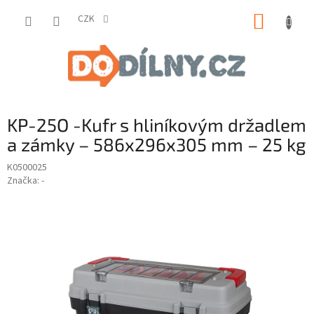
Přejít
NÁKUP
na
CZK
obsah
KOŠÍK
KP-25O -Kufr s hliníkovým držadlem
a zámky – 586x296x305 mm – 25 kg
K0500025
Značka:
-