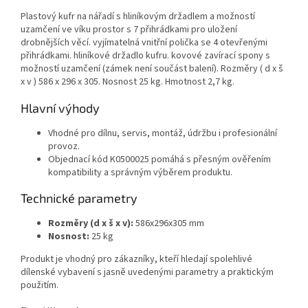
Plastový kufr na nářadí s hliníkovým držadlem a možností
uzamčení ve víku prostor s 7 přihrádkami pro uložení
drobnějších věcí. vyjímatelná vnitřní polička se 4 otevřenými
přihrádkami. hliníkové držadlo kufru. kovové zavírací spony s
možností uzamčení (zámek není součást balení). Rozměry ( d x š
x v ) 586 x 296 x 305. Nosnost 25 kg. Hmotnost 2,7 kg.
Hlavní výhody
Vhodné pro dílnu, servis, montáž, údržbu i profesionální
provoz.
Objednací kód K0500025 pomáhá s přesným ověřením
kompatibility a správným výběrem produktu.
Technické parametry
Rozměry (d x š x v):
586x296x305 mm
Nosnost:
25 kg
Produkt je vhodný pro zákazníky, kteří hledají spolehlivé
dílenské vybavení s jasně uvedenými parametry a praktickým
použitím.