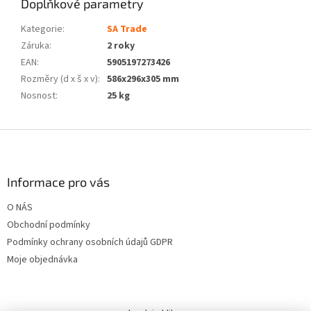
Doplňkové parametry
Kategorie
:
SA Trade
Záruka
:
2 roky
EAN
:
5905197273426
Rozměry (d x š x v)
:
586x296x305 mm
Nosnost
:
25 kg
Z
á
p
a
Informace pro vás
t
O NÁS
í
Obchodní podmínky
Podmínky ochrany osobních údajů GDPR
Moje objednávka