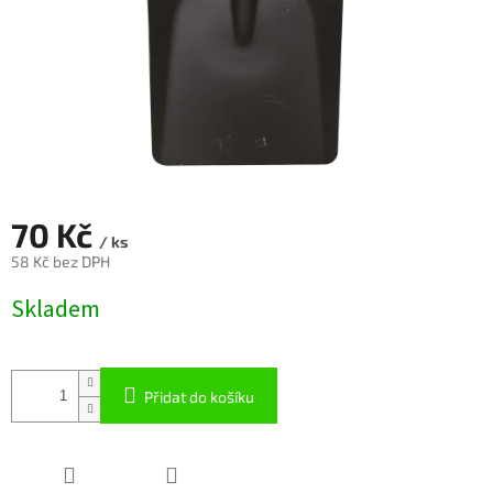
70 Kč
/ ks
58 Kč bez DPH
Měrná
Skladem
cena:
Přidat do košíku