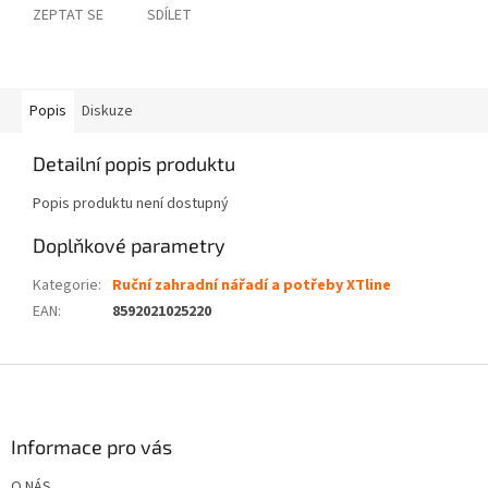
ZEPTAT SE
SDÍLET
Popis
Diskuze
Detailní popis produktu
Popis produktu není dostupný
Doplňkové parametry
Kategorie
:
Ruční zahradní nářadí a potřeby XTline
EAN
:
8592021025220
Z
á
p
a
Informace pro vás
t
O NÁS