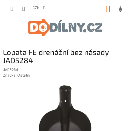
Přejít
NÁKUP
na
CZK
obsah
KOŠÍK
Lopata FE drenážní bez násady
JAD5284
JAD5284
Značka:
Ostatní