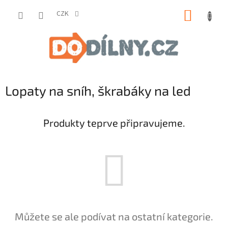
Přejít
NÁKUP
na
CZK
obsah
KOŠÍK
Lopaty na sníh, škrabáky na led
Produkty teprve připravujeme.
Můžete se ale podívat na ostatní kategorie.