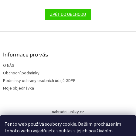
ZPĚT DO OBCHODU
Z
á
p
a
Informace pro vás
t
O NÁS
í
Obchodní podmínky
Podmínky ochrany osobních údajů GDPR
Moje objednávka
nahradni-uhliky.cz
Tento web používá soubory cookie. Dalším procházením
tohoto webu vyjadřujete souhlas s jejich používáním.