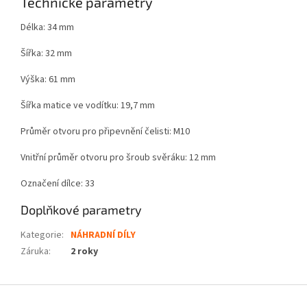
Technické parametry
Délka: 34 mm
Šířka: 32 mm
Výška: 61 mm
Šířka matice ve vodítku: 19,7 mm
Průměr otvoru pro připevnění čelisti: M10
Vnitřní průměr otvoru pro šroub svěráku: 12 mm
Označení dílce: 33
Doplňkové parametry
Kategorie
:
NÁHRADNÍ DÍLY
Záruka
:
2 roky
Z
á