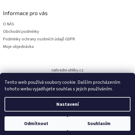
p
a
Informace pro vás
t
O NÁS
í
Obchodní podmínky
Podmínky ochrany osobních údajů GDPR
Moje objednávka
nahradni-uhliky.cz
Tento web používá soubory cookie. Dalším procházením
tohoto webu vyjadřujete souhlas s jejich používáním.
Vytvořil Shoptet
Nastavení
Copyright 2026
www.dodilny.cz
. Všechna práva vyhrazena.
Upravit
Odmítnout
Souhlasím
nastavení cookies