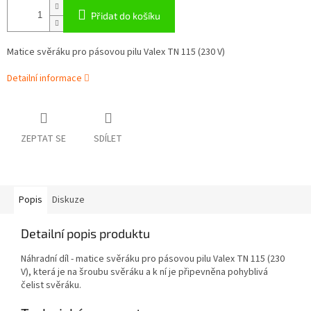
Přidat do košíku
Matice svěráku pro pásovou pilu Valex TN 115 (230 V)
Detailní informace
ZEPTAT SE
SDÍLET
Popis
Diskuze
Detailní popis produktu
Náhradní díl - matice svěráku pro pásovou pilu Valex TN 115 (230
V), která je na šroubu svěráku a k ní je připevněna pohyblivá
čelist svěráku.