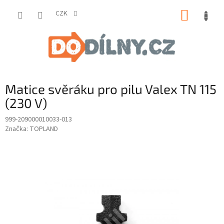
Přejít
NÁKUP
na
CZK
obsah
KOŠÍK
Matice svěráku pro pilu Valex TN 115
(230 V)
999-209000010033-013
Značka:
TOPLAND