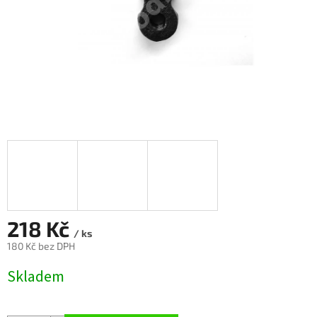
218 Kč
/ ks
180 Kč bez DPH
Měrná
Skladem
cena: