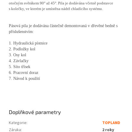
otočným svěrákem 90° až 45°. Pila je dodávána včetně podstavce
s kolečky, ve kterém je umístěna nádrž chladícího systému.
Pásová pila je dodávána částečně demontovaná v dřevěné bedně s
příslušenstvím:
1. Hydraulická pístnice
2. Podložky kol
3. Osy kol
4. Závlačky
5. Síto třísek
6. Pracovní doraz
7. Návod k použití
Doplňkové parametry
Kategorie
:
TOPLAND
Záruka
:
2 roky