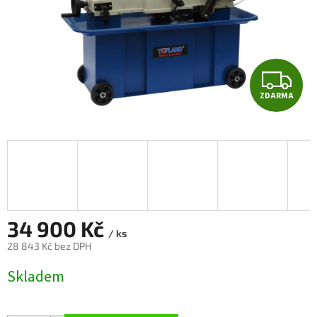
Z
ZDARMA
D
A
R
M
A
34 900 Kč
/ ks
28 843 Kč bez DPH
Měrná
Skladem
cena: