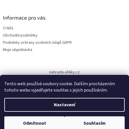
á
p
a
Informace pro vás
t
O NÁS
í
Obchodní podmínky
Podmínky ochrany osobních údajů GDPR
Moje objednávka
nahradni-uhliky.cz
Tento web používá soubory cookie. Dalším procházením
tohoto webu vyjadřujete souhlas s jejich používáním.
Vytvořil Shoptet
Nastavení
Copyright 2026
www.dodilny.cz
. Všechna práva vyhrazena.
Upravit
Odmítnout
Souhlasím
nastavení cookies