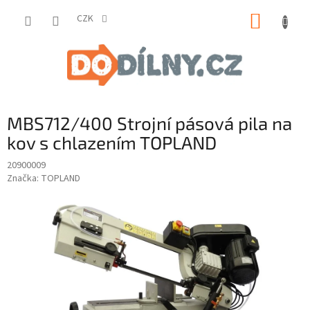
Přejít
NÁKUP
na
CZK
obsah
KOŠÍK
MBS712/400 Strojní pásová pila na
kov s chlazením TOPLAND
20900009
Značka:
TOPLAND