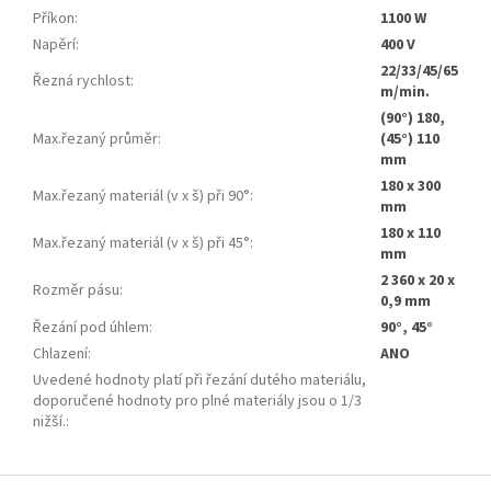
Příkon
:
1100 W
Napěrí
:
400 V
22/33/45/65
Řezná rychlost
:
m/min.
(90°) 180,
Max.řezaný průměr
:
(45°) 110
mm
180 x 300
Max.řezaný materiál (v x š) při 90°
:
mm
180 x 110
Max.řezaný materiál (v x š) při 45°
:
mm
2 360 x 20 x
Rozměr pásu
:
0,9 mm
Řezání pod úhlem
:
90°, 45°
Chlazení
:
ANO
Uvedené hodnoty platí při řezání dutého materiálu,
doporučené hodnoty pro plné materiály jsou o 1/3
nižší.
:
Z