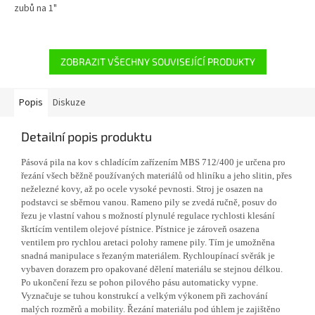
zubů na 1"
ZOBRAZIT VŠECHNY SOUVISEJÍCÍ PRODUKTY
Popis
Diskuze
Detailní popis produktu
Pásová pila na kov s chladícím zařízením MBS 712/400 je určena pro
řezání všech běžně používaných materiálů od hliníku a jeho slitin, přes
neželezné kovy, až po ocele vysoké pevnosti. Stroj je osazen na
podstavci se sběrnou vanou. Rameno pily se zvedá ručně, posuv do
řezu je vlastní vahou s možností plynulé regulace rychlosti klesání
škrtícím ventilem olejové pístnice. Pístnice je zároveň osazena
ventilem pro rychlou aretaci polohy ramene pily. Tím je umožněna
snadná manipulace s řezaným materiálem. Rychloupínací svěrák je
vybaven dorazem pro opakované dělení materiálu se stejnou délkou.
Po ukončení řezu se pohon pilového pásu automaticky vypne.
Vyznačuje se tuhou konstrukcí a velkým výkonem při zachování
malých rozměrů a mobility. Řezání materiálu pod úhlem je zajištěno