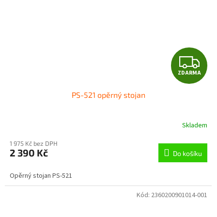
Z
ZDARMA
D
PS-521 opěrný stojan
A
R
Skladem
M
1 975 Kč bez DPH
2 390 Kč
Do košíku
A
Opěrný stojan PS-521
Kód:
2360200901014-001