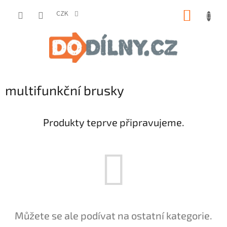
Přejít
NÁKUP
na
CZK
obsah
KOŠÍK
multifunkční brusky
Produkty teprve připravujeme.
Můžete se ale podívat na ostatní kategorie.