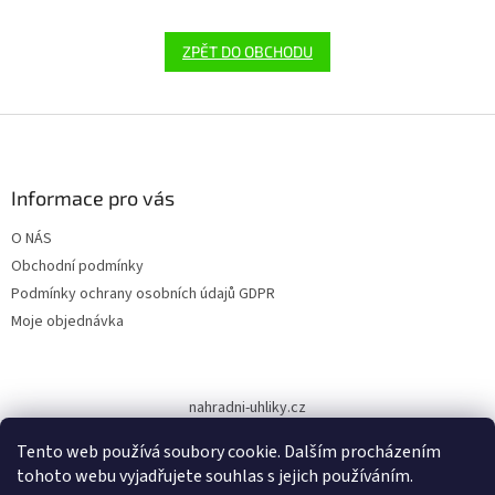
ZPĚT DO OBCHODU
Z
á
p
a
Informace pro vás
t
O NÁS
í
Obchodní podmínky
Podmínky ochrany osobních údajů GDPR
Moje objednávka
nahradni-uhliky.cz
Tento web používá soubory cookie. Dalším procházením
tohoto webu vyjadřujete souhlas s jejich používáním.