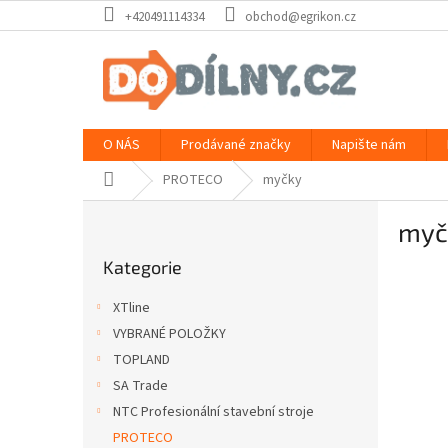
Přejít
+420491114334
obchod@egrikon.cz
na
obsah
O NÁS
Prodávané značky
Napište nám
Domů
PROTECO
myčky
P
myč
o
Přeskočit
s
Kategorie
kategorie
t
r
XTline
a
VYBRANÉ POLOŽKY
n
TOPLAND
n
í
SA Trade
p
NTC Profesionální stavební stroje
a
PROTECO