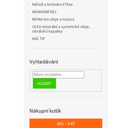
n
Nářadí a technika XTline
e
NÁHRADNÍ DÍLY
l
BIONA bio oleje a maziva
OLEA minerální a syntetické oleje,
obráběcí kapaliny
Náš TIP
Vyhledávání
HLEDAT
Nákupní košík
0
KS /
0 KČ