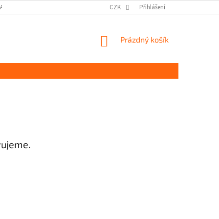
DAJŮ GDPR
MOJE OBJEDNÁVKA
CZK
Přihlášení
NÁKUPNÍ
Prázdný košík
KOŠÍK
vujeme.