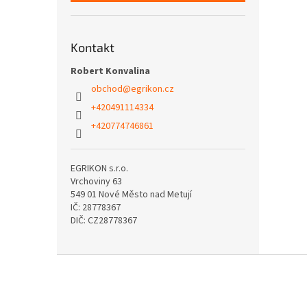
Kontakt
Robert Konvalina
obchod
@
egrikon.cz
+420491114334
+420774746861
EGRIKON s.r.o.
Vrchoviny 63
549 01 Nové Město nad Metují
IČ: 28778367
DIČ: CZ28778367
Z
á
p
a