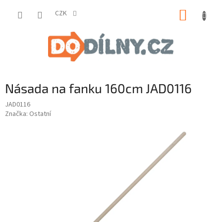
Přejít
NÁKUP
na
CZK
obsah
KOŠÍK
Násada na fanku 160cm JAD0116
JAD0116
Značka:
Ostatní