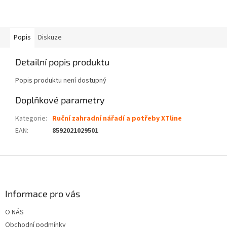
Popis
Diskuze
Detailní popis produktu
Popis produktu není dostupný
Doplňkové parametry
Kategorie
:
Ruční zahradní nářadí a potřeby XTline
EAN
:
8592021029501
Z
á
p
a
Informace pro vás
t
O NÁS
í
Obchodní podmínky