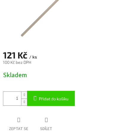
121 Kč
/ ks
100 Kč bez DPH
Měrná
Skladem
cena:
Přidat do košíku
ZEPTAT SE
SDÍLET