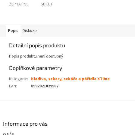
ZEPTAT SE
SDÍLET
Popis
Diskuze
Detailní popis produktu
Popis produktu není dostupný
Doplňkové parametry
Kategorie
:
Kladiva, sekery, sekáče a páčidla XTline
EAN
:
8592021029587
Z
á
p
a
Informace pro vás
t
O NÁS