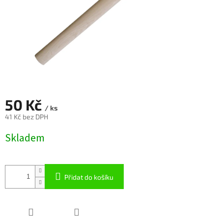
50 Kč
/ ks
41 Kč bez DPH
Měrná
Skladem
cena:
Přidat do košíku