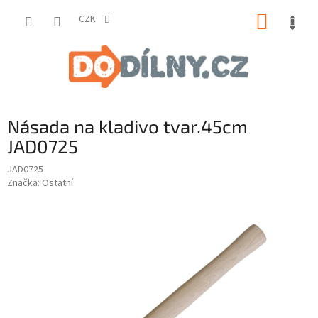
Přejít
NÁKUP
na
CZK
obsah
KOŠÍK
Násada na kladivo tvar.45cm
JAD0725
JAD0725
Značka:
Ostatní