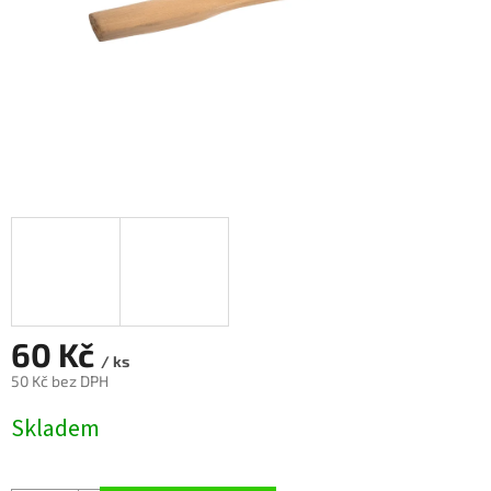
60 Kč
/ ks
50 Kč bez DPH
Měrná
Skladem
cena: