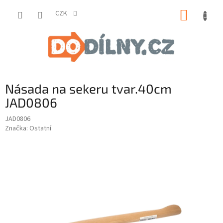
Přejít
NÁKUP
na
CZK
obsah
KOŠÍK
Násada na sekeru tvar.40cm
JAD0806
JAD0806
Značka:
Ostatní