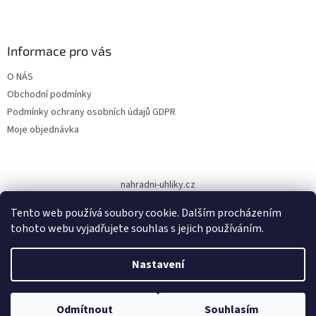
Z
á
p
a
Informace pro vás
t
O NÁS
í
Obchodní podmínky
Podmínky ochrany osobních údajů GDPR
Moje objednávka
nahradni-uhliky.cz
Tento web používá soubory cookie. Dalším procházením
tohoto webu vyjadřujete souhlas s jejich používáním.
Vytvořil Shoptet
Nastavení
Copyright 2026
www.dodilny.cz
. Všechna práva vyhrazena.
Upravit
Odmítnout
Souhlasím
nastavení cookies